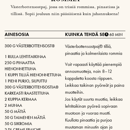
Västerbottensostpaj, jossa on trissiä rommissa, pinaatissa ja
tillissä. Sopii jouluun niin pääsiäisenä kuin juhannuksena!
AINESOSIA
KUINKA TEHDÄ SE
60 MIN
300 G VÄSTERBOTTENSOST®
Västerbottensostpaj® tilliä,
pinaattia ja kolmenlaista rommia
1 RULLA LEHTITAIKINAA
250 G PINAATTIA
Voit vapaasti käyttää pienempiä
HIENONNETTUNA
annosmuotteja, noin 8–12
1 KUPPI TILLIÄ HIENONNETTUNA
kappaletta koosta riippuen.
1 PIENI PURJO, SILPUTTU
Leikkaa taikinan pyöreät ja paina
300 G VÄSTERBOTTENSOSTIA®
muotteihin.
KARKEASTI RAASTETTUNA
Jos käytät suurta muottia, leikkaa
2 KUPPIA KERMAA
2 MUNAA
lehtitaikinan pyöreä sopivaan
50 G MÄTIÄ
muotoon ja vuoraa muotti.
50 G TAIMENEN MÄTIÄ
Kuullota pinaattia ja purjoa
50 G SIKROMIA
muutaman minuutin ajan ja
2 DL CREME FRAICHE