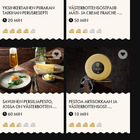
YKSINKERTAINEN PIIRAKAN
VÄSTERBOTTENSOSTPAJ®
TAIKINAN PERUSRESEPTI
MÄTI- JA CREME FRAICHE -
JUUSTOLLA
20 MIN
50 MIN
SAVUINEN PERSILJAPESTO,
PESTOA ARTISOKKAAN JA
JOSSA ON VÄSTERBOTTEN-
VÄSTERBOTTENSOST-
JUUSTOA®, PARSAA JA MÄTIÄ
JUUSTOON®
60 MIN
10 MIN