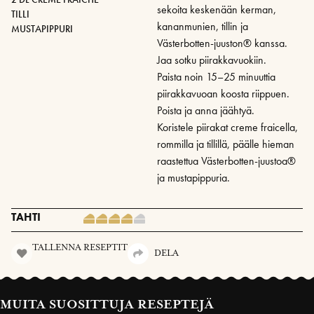
sekoita keskenään kerman,
TILLI
kananmunien, tillin ja
MUSTAPIPPURI
Västerbotten-juuston® kanssa.
Jaa sotku piirakkavuokiin.
Paista noin 15–25 minuuttia
piirakkavuoan koosta riippuen.
Poista ja anna jäähtyä.
Koristele piirakat creme fraicella,
rommilla ja tillillä, päälle hieman
raastettua Västerbotten-juustoa®
ja mustapippuria.
TAHTI
TALLENNA RESEPTIT
DELA
MUITA SUOSITTUJA RESEPTEJÄ