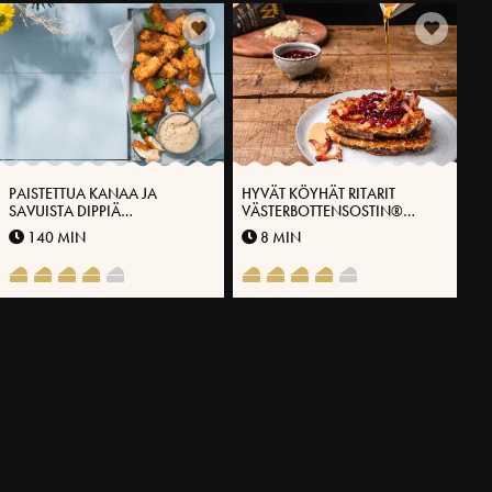
PAISTETTUA KANAA JA
HYVÄT KÖYHÄT RITARIT
SAVUISTA DIPPIÄ
VÄSTERBOTTENSOSTIN®
VÄSTERBOTTENSOSTILLA®
KANSSA
140 MIN
8 MIN
LISÄÄ RESEPTEJÄ
LIITY JUUSTOKLUBIMME JÄSENEKSI
Tallenna suosikkireseptisi, hyödynnä tarjouksiamme äläkä
koskaan missaa inspiroivia ja tietoartikkeleitamme