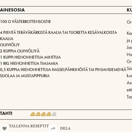
AINESOSIA
K
100 G VÄSTERBOTTENSOST®
Gri
4 PIENTÄ TERÄVÄKÄRKISTÄ KAALIA TAI TUORETTA KESÄVALKOISTA
Kaa
KAALIA
ja 
OLIIVIÖLJY
Ja
2 KUPPIA OLIIVIÖLJYÄ
Ha
1 KUPPI HIENONNETTUA MINTTUA
Gri
1 RKL HIENONNETTUA TIMJAMIA
Si
0,5 KUPPIA HIENONNETTUJA HASSELPÄHKINÖITÄ TAI PINJANSIEMENIÄ
ku
SUOLAA JA MUSTAPIPPURIA
Ase
ett
Tar
TAHTI
TALLENNA RESEPTIT
DELA