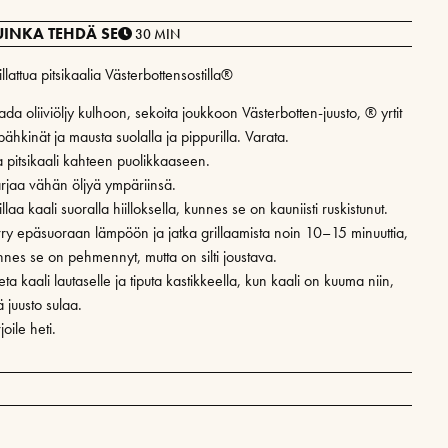
UINKA TEHDÄ SE
30 MIN
llattua pitsikaalia Västerbottensostilla®
da oliiviöljy kulhoon, sekoita joukkoon Västerbotten-juusto, ® yrtit
pähkinät ja mausta suolalla ja pippurilla. Varata.
a pitsikaali kahteen puolikkaaseen.
rjaa vähän öljyä ympäriinsä.
llaa kaali suoralla hiilloksella, kunnes se on kauniisti ruskistunut.
irry epäsuoraan lämpöön ja jatka grillaamista noin 10–15 minuuttia,
nnes se on pehmennyt, mutta on silti joustava.
ta kaali lautaselle ja tiputa kastikkeella, kun kaali on kuuma niin,
ä juusto sulaa.
joile heti.