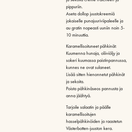
pippuriin.
Aseta dollop juustokreemiä
jokaiselle punajuuriviipaleelle ja
au gratin nopeasti uuniin noin 5-
10 minuuttia.
Karamellisoituneet pähkinät:
Kuumenna hunaja, oliiviöljy ja
sokeri kuumassa paistinpannussa,
kunnes ne ovat sulaneet.
Lisää sitten hienonnetut pähkinät
ja sekoita.
Poista pähkinäseos pannusta ja
anna jäähtyä.
Tarjoile salaatin ja päälle
karamellisoitujen
hasselpähkinöiden ja raastetun
Västerbotten-juuston kera.