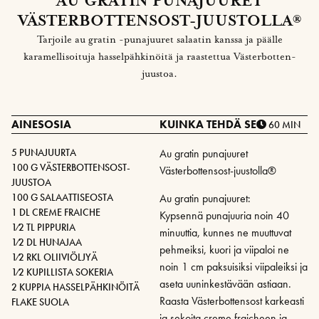
AU GRATIN PUNAJUURET
VÄSTERBOTTENSOST-JUUSTOLLA®
Tarjoile au gratin -punajuuret salaatin kanssa ja päälle
karamellisoituja hasselpähkinöitä ja raastettua Västerbotten-
juustoa.
AINESOSIA
KUINKA TEHDÄ SE
60 MIN
5 PUNAJUURTA
Au gratin punajuuret
100 G VÄSTERBOTTENSOST-
Västerbottensost-juustolla®
JUUSTOA
Au gratin punajuuret:
100 G SALAATTISEOSTA
1 DL CREME FRAICHE
Kypsennä punajuuria noin 40
1⁄2 TL PIPPURIA
minuuttia, kunnes ne muuttuvat
1⁄2 DL HUNAJAA
pehmeiksi, kuori ja viipaloi ne
1⁄2 RKL OLIIVIÖLJYÄ
noin 1 cm paksuisiksi viipaleiksi ja
1⁄2 KUPILLISTA SOKERIA
aseta uuninkestävään astiaan.
2 KUPPIA HASSELPÄHKINÖITÄ
Raasta Västerbottensost karkeasti
FLAKE SUOLA
ja sekoita creme fraicheen ja