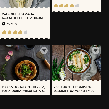
VALKOINEN PARSA JA
MAUSTEINEN HOLLANDAISE
VÄSTERBOTTENSOST-
25 MIN
JUUSTOLLA®
PIZZAA, JOSSA ON CHÉVREÄ,
VÄSTERBOTTENSOSTPAJ®
PUNAJUURTA, VIIKUNOITA JA
RUSKISTETTUA VOIKREEMIÄ
VÄSTERBOTTEN-JUUSTOA®
15 MIN
40 MIN