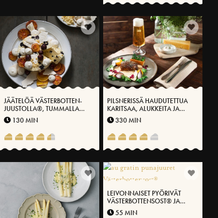
JÄÄTELÖÄ VÄSTERBOTTEN-
PILSNERISSÄ HAUDUTETTUA
JUUSTOLLA®, TUMMALLA
KARITSAA, ALUKKEITA JA
SUKLAALLA JA KIRSIKOILLA
VOITAIKINAKASTIKETTA.
130 MIN
330 MIN
LEIVONNAISET PYÖRIVÄT
VÄSTERBOTTENSOST® JA
LEHTIKAALILLA
55 MIN