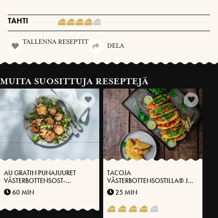
TAHTI
TALLENNA RESEPTIT
DELA
MUITA SUOSITTUJA RESEPTEJÄ
AU GRATIN PUNAJUURET
TACOJA
VÄSTERBOTTENSOST-
VÄSTERBOTTENSOSTILLA® JA
JUUSTOLLA®
HAPATETTUA
60 MIN
25 MIN
ROOMASALAATTIA