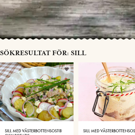
SÖKRESULTAT FÖR: SILL
SILL MED VÄSTERBOTTENSOST®
SILL MED VÄSTERBOTTENSO