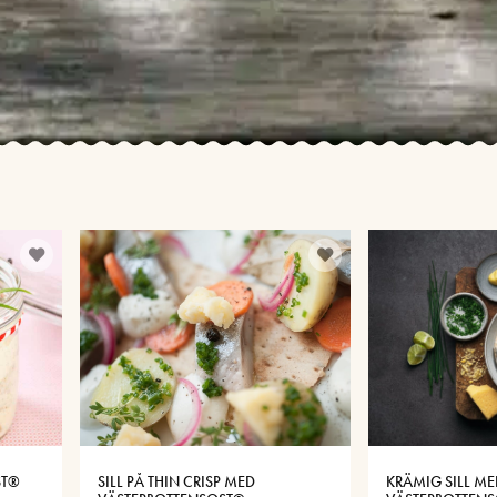
ST®
SILL PÅ THIN CRISP MED
KRÄMIG SILL ME