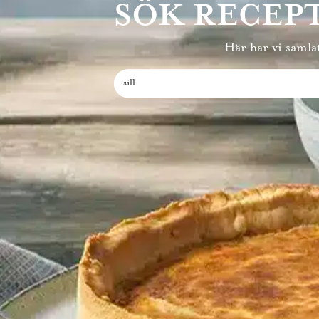
SÖK RECEP
Här har vi samlat