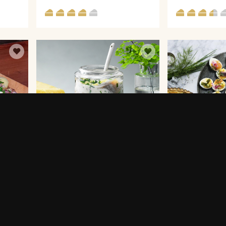
GRÄSLÖKSSILL MED
ÄGGHALVOR TO
ILL
VÄSTERBOTTENSOST®
CRÈME PÅ VÄST
10 MIN
30 MIN