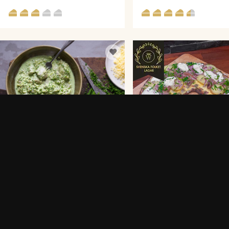
ÖRTSILL MED
KNÄCKEPIZZA MED
VÄSTERBOTTENSOST®
VÄSTERBOTTENSOST® OCH S
10 MIN