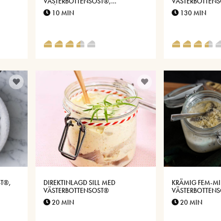
VÄSTERBOTTENSOST®,
VÄSTERBOTTEN
SMÅPOTATIS, RÖDLÖK OCH
10 MIN
130 MIN
GRÄDDFIL
ST®,
DIREKTINLAGD SILL MED
KRÄMIG FEM-MI
VÄSTERBOTTENSOST®
VÄSTERBOTTEN
20 MIN
20 MIN