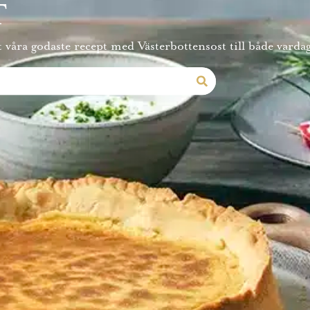
T
 våra godaste recept med Västerbottensost till både vardag