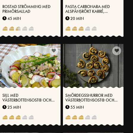
ROSTAD STRÖMMING MED
PASTA CARBONARA MED
PRIMÖRSALLAD
ALSPÅNSRÖKT KARRÉ,
GRÖNKÅL OCH
45 MIN
20 MIN
VÄSTERBOTTENSOST®
SILL MED
SMÖRDEGSSNURROR MED
VÄSTERBOTTENSOST® OCH
VÄSTERBOTTENSOST® OCH
POTATIS
GRÖNKÅL
25 MIN
55 MIN