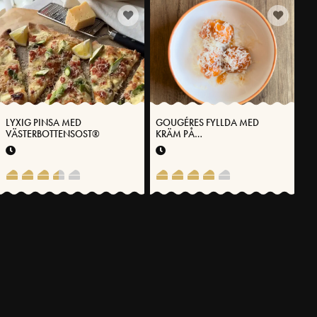
LYXIG PINSA MED
GOUGÉRES FYLLDA MED
VÄSTERBOTTENSOST®
KRÄM PÅ
VÄSTERBOTTENSOST®
FLER RECEPT
SVENSKA FOLKET LAGAR
Få möjlighet att spara dina favoritrecept samt skapa och publicera
dina egna recept med Västerbottensost® på vår hemsida.