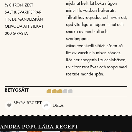
mjuknat helt, låt koka någon
½ CITRON, ZEST
minut tills vätskan halverats.
SALT & SVARTPEPPAR
Tillsätt havregrädde och riven ost,
1 ½ DL MANDELSPÅN
sjud ytterligare någon minut och
OLIVOLJA ATT STEKA I
smaka av med salt och
300 G PASTA
svartpeppar.
Mixa eventuellt stötvis såsen så
lite av zucchinin mixas sönder.
Rör ner spagettin i zucchinisåsen,
riv citronzest över och toppa med
rostade mandelspån.
BETYGSÄTT
SPARA RECEPT
DELA
ANDRA POPULÄRA RECEPT