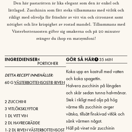
Den här pastarätten är lika elegant som den är enkel och
lättlagad. Zucchinin som fått steka tillsammans med vitlök och
rikligt med olivolja får fräschör av vitt vin och citronzest samt
nötighet och lite krispighet av rostad mandel. Tillsammans med
Västerbottensosten gifter sig smakerna och på 20 minuter
svänger du ihop en matsymfoni!
INGREDIENSER
GÖR SÅ HÄR
4
35 MIN
PORTIONER
Koka upp en kastrull med vatten
DETTA RECEPT INNEHÅLLER:
och koka spagettin.
60 G
VÄSTERBOTTENSOST® RIVEN
Halvera zucchinin på längden
och skär sedan tunna halvmånar.
Stek i rikligt med olja på hög
2 ZUCCHINI
värme tills zucchinin avger
3 VITLÖKSKLYFTOR
vätska, tillsätt finskivad vitlök och
1 DL VITT VIN
sänk värmen något.
2 DL HAVREGRÄDDE
Häll på vinet när zucchinin
1-2 DL RIVEN VÄSTERBOTTENSOST