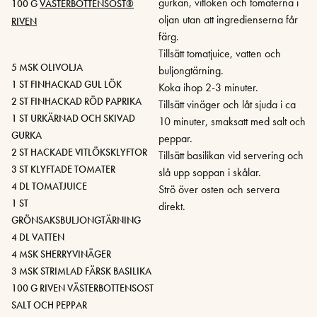
gurkan, vitlöken och tomaterna i
100 G
VÄSTERBOTTENSOST®
oljan utan att ingredienserna får
RIVEN
färg.
Tillsätt tomatjuice, vatten och
5 MSK OLIVOLJA
buljongtärning.
1 ST FINHACKAD GUL LÖK
Koka ihop 2-3 minuter.
2 ST FINHACKAD RÖD PAPRIKA
Tillsätt vinäger och låt sjuda i ca
1 ST URKÄRNAD OCH SKIVAD
10 minuter, smaksatt med salt och
GURKA
peppar.
2 ST HACKADE VITLÖKSKLYFTOR
Tillsätt basilikan vid servering och
3 ST KLYFTADE TOMATER
slå upp soppan i skålar.
4 DL TOMATJUICE
Strö över osten och servera
1 ST
direkt.
GRÖNSAKSBULJONGTÄRNING
4 DL VATTEN
4 MSK SHERRYVINÄGER
3 MSK STRIMLAD FÄRSK BASILIKA
100 G RIVEN VÄSTERBOTTENSOST
SALT OCH PEPPAR