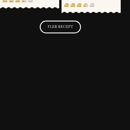
FLER RECEPT
SVENSKA FOLKET LAGAR
Få möjlighet att spara dina favoritrecept samt skapa och publicera
dina egna recept med Västerbottensost® på vår hemsida.
BLI MEDLEM NU