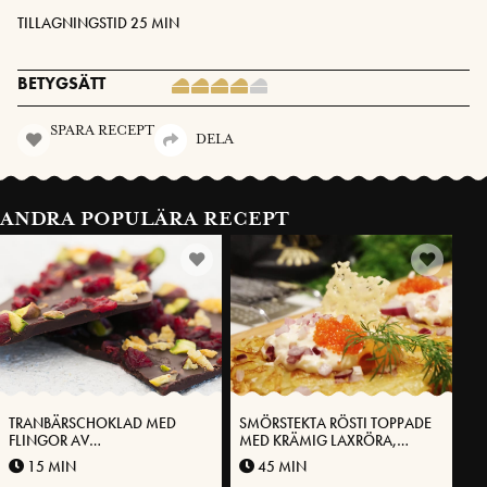
TILLAGNINGSTID 25 MIN
BETYGSÄTT
SPARA RECEPT
DELA
ANDRA POPULÄRA RECEPT
TRANBÄRSCHOKLAD MED
SMÖRSTEKTA RÖSTI TOPPADE
FLINGOR AV
MED KRÄMIG LAXRÖRA,
VÄSTERBOTTENSOST®
STENBITSROM OCH KRISPIG
15 MIN
45 MIN
VÄSTERBOTTENSOST