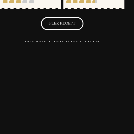
FLER RECEPT
SVENSKA FOLKET LAGAR
Få möjlighet att spara dina favoritrecept samt skapa och publicera
dina egna recept med Västerbottensost® på vår hemsida.
BLI MEDLEM NU