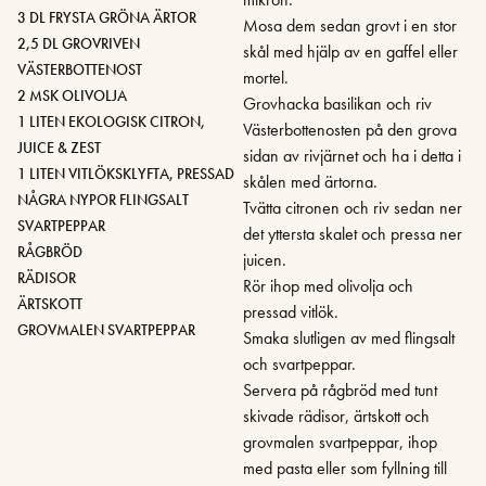
3 DL FRYSTA GRÖNA ÄRTOR
Mosa dem sedan grovt i en stor
2,5 DL GROVRIVEN
skål med hjälp av en gaffel eller
VÄSTERBOTTENOST
mortel.
2 MSK OLIVOLJA
Grovhacka basilikan och riv
1 LITEN EKOLOGISK CITRON,
Västerbottenosten på den grova
JUICE & ZEST
sidan av rivjärnet och ha i detta i
1 LITEN VITLÖKSKLYFTA, PRESSAD
skålen med ärtorna.
NÅGRA NYPOR FLINGSALT
Tvätta citronen och riv sedan ner
SVARTPEPPAR
det yttersta skalet och pressa ner
RÅGBRÖD
juicen.
RÄDISOR
Rör ihop med olivolja och
ÄRTSKOTT
pressad vitlök.
GROVMALEN SVARTPEPPAR
Smaka slutligen av med flingsalt
och svartpeppar.
Servera på rågbröd med tunt
skivade rädisor, ärtskott och
grovmalen svartpeppar, ihop
med pasta eller som fyllning till