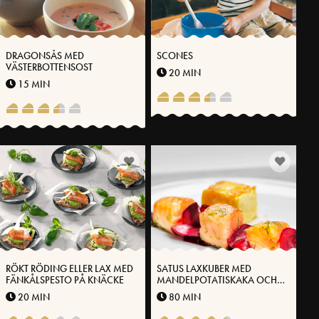
DRAGONSÅS MED
SCONES
VÄSTERBOTTENSOST
20 MIN
15 MIN
RÖKT RÖDING ELLER LAX MED
SATUS LAXKUBER MED
FÄNKÅLSPESTO PÅ KNÄCKE
MANDELPOTATISKAKA OCH
RÖDBETOR
20 MIN
80 MIN