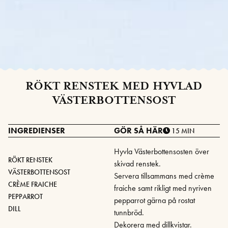
RÖKT RENSTEK MED HYVLAD
VÄSTERBOTTENSOST
INGREDIENSER
GÖR SÅ HÄR
15 MIN
Hyvla Västerbottensosten över
RÖKT RENSTEK
skivad renstek.
VÄSTERBOTTENSOST
Servera tillsammans med crème
CRÈME FRAICHE
fraiche samt rikligt med nyriven
PEPPARROT
pepparrot gärna på rostat
DILL
tunnbröd.
Dekorera med dillkvistar.