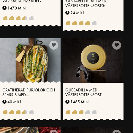
VÅR BÄSTA PIZZADEG
KANTARELLTOAST MED
VÄSTERBOTTENSOST®
1470 MIN
24 MIN
GRATINERAD PURJOLÖK OCH
QUESADILLA MED
SPARRIS MED
VÄSTERBOTTENSOST
VÄSTERBOTTENSOST®
40 MIN
1485 MIN