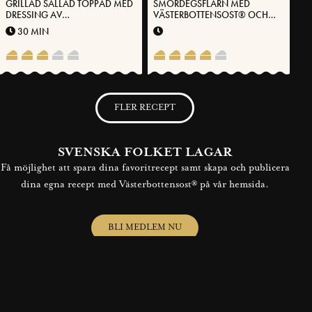
GRILLAD SALLAD TOPPAD MED
SMÖRDEGSFLARN MED
DRESSING AV
VÄSTERBOTTENSOST® OCH
VÄSTERBOTTENSOST®
PICKLAD POLKABETA
30 MIN
FLER RECEPT
SVENSKA FOLKET LAGAR
Få möjlighet att spara dina favoritrecept samt skapa och publicera
dina egna recept med Västerbottensost® på vår hemsida.
BLI MEDLEM NU