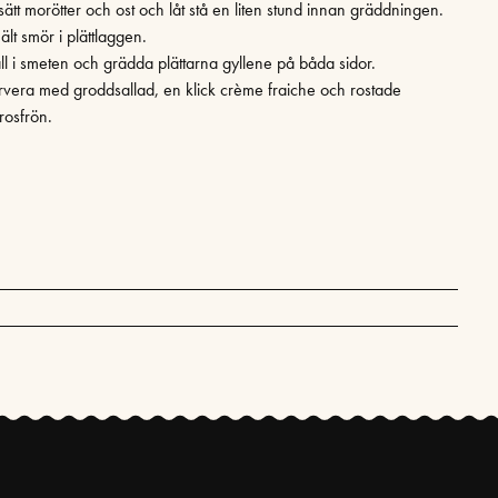
lsätt morötter och ost och låt stå en liten stund innan gräddningen.
lt smör i plättlaggen.
ll i smeten och grädda plättarna gyllene på båda sidor.
rvera med groddsallad, en klick crème fraiche och rostade
rosfrön.