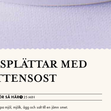
SPLÄTTAR MED
TTENSOST
ÖR SÅ HÄR
25 MIN
pa mjöl, mjölk, ägg och salt till en jämn smet.