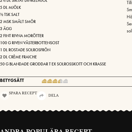
2½ DL SIKTAT DINKELMJÖL
Til
5 DL MJÖLK
Smä
½ TSK SALT
Hä
2 MSK SMÄLT SMÖR
Se
3 ÄGG
sol
2 FINT RIVNA MORÖTTER
100 G RIVEN VÄSTERBOTTENSOST
1 DL ROSTADE SOLROSFRÖN
2 DL CRÈME FRAICHE
50 G BLANDADE GRODDAR T EX SOLROSSKOTT OCH KRASSE
BETYGSÄTT
SPARA RECEPT
DELA
ANDRA POPULÄRA RECEPT