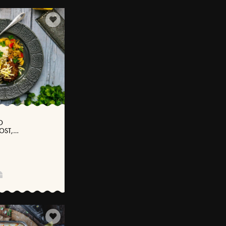
D
OST,
P OCH HÖSTFRÄS