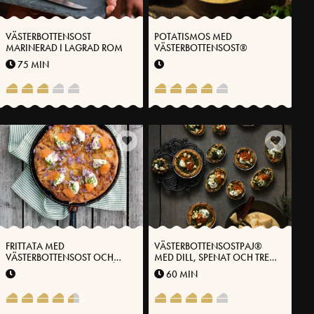
VÄSTERBOTTENSOST
POTATISMOS MED
MARINERAD I LAGRAD ROM
VÄSTERBOTTENSOST®
75 MIN
FRITTATA MED
VÄSTERBOTTENSOSTPAJ®
VÄSTERBOTTENSOST OCH
MED DILL, SPENAT OCH TRE
POTATIS TOPPAD MED CRÈME
SORTERS ROM
60 MIN
FRAÎCHE, LÖJROM OCH
GRÄSLÖK