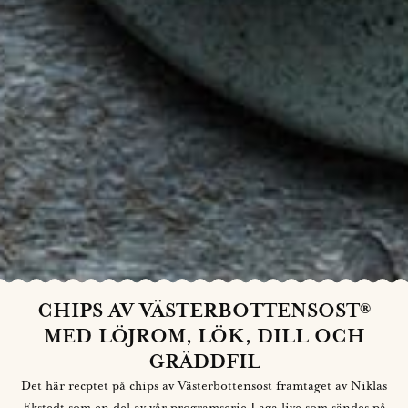
CHIPS AV VÄSTERBOTTENSOST®
MED LÖJROM, LÖK, DILL OCH
GRÄDDFIL
Det här recptet på chips av Västerbottensost framtaget av Niklas
Ekstedt som en del av vår programserie Laga live som sändes på