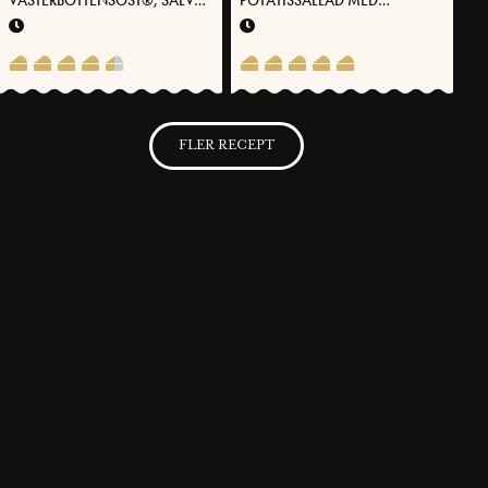
& PÄRON
VÄSTERBOTTENSOST®
FLER RECEPT
SVENSKA FOLKET LAGAR
Få möjlighet att spara dina favoritrecept samt skapa och publicera
dina egna recept med Västerbottensost® på vår hemsida.
BLI MEDLEM NU