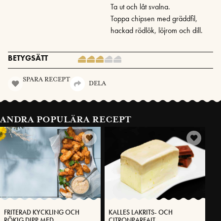
Ta ut och låt svalna.
Toppa chipsen med gräddfil,
hackad rödlök, löjrom och dill.
BETYGSÄTT
SPARA RECEPT
DELA
ANDRA POPULÄRA RECEPT
FRITERAD KYCKLING OCH
KALLES LAKRITS- OCH
RÖKIG DIPP MED
CITRONPARFAIT