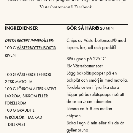
Västerbottensost® Facebook.
INGREDIENSER
GÖR SÅ HÄR
20 MIN
Chips av Västerbottensost® med
DETTA RECEPT INNEHÅLLER:
löjrom, lök, dill och gräddfil
100 G
VÄSTERBOTTENSOST®
RIVEN
Sätt ugnen på 225°C.
Riv Västerbottensost.
Lägg bakplåtspapper på en
100 G VÄSTERBOTTENSOST
bakplåt och smörj in med matolja.
2 TSK MATOLJA
Fördela osten i fyra lika stora
100 G LÖJROM ALTERNATIVT
högar på bakplåtspapper så att
LAXROM, SIKROM ELLER
de är ca 5 cm i diameter.
FORELLROM
Lämna ca 6-8 cm mellan
100 G GRÄDDFIL
chipsen.
½ RÖDLÖK, HACKAD
Baka i ugn 5 min eller tills de är
1 DILLKVIST
gyllenbruna