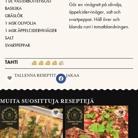
1 DL VÄSTERBOTTENSOST
Gör en vinägrett på olivolja,
BASILIKA
äppelcidervinäger, salt och
GRÄSLÖK
svartpeppar. Häll över och
1 MSK OLIVOLJA
blanda runt i tomatblandningen.
1 MSK ÄPPELCIDERVINÄGER
SALT
SVARTPEPPAR
TAHTI
TALLENNA RESEPTIT
JAKAA
MUITA SUOSITTUJA RESEPTEJÄ