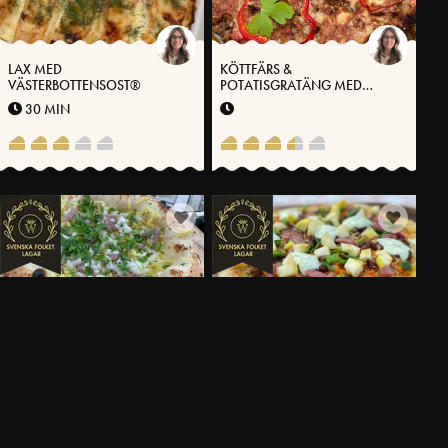
LAX MED
KÖTTFÄRS &
VÄSTERBOTTENSOST®
POTATISGRATÄNG MED
VÄSTERBOTTENSOST®
30 MIN
LANDSKAPSPIZZA
LANDSKAPSPIZZA
SURSTRÖMMING & MANDEL
GOTLANDSPIZZA –
LAMMFÄRS, MOROT, KAJP-&
RAMSLÖK SAMT
STENKYRKEÄPPLE