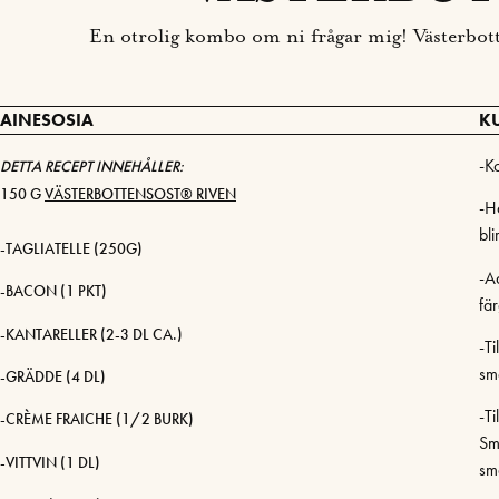
En otrolig kombo om ni frågar mig! Västerbotte
AINESOSIA
K
-K
DETTA RECEPT INNEHÅLLER:
150 G
VÄSTERBOTTENSOST® RIVEN
-H
bli
-TAGLIATELLE (250G)
-Ad
-BACON (1 PKT)
fär
-KANTARELLER (2-3 DL CA.)
-Ti
sm
-GRÄDDE (4 DL)
-Ti
-CRÈME FRAICHE (1/2 BURK)
Sm
-VITTVIN (1 DL)
sm