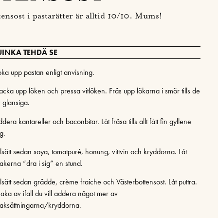
nsost i pastarätter är alltid 10/10. Mums!
UINKA TEHDÄ SE
oka upp pastan enligt anvisning.
acka upp löken och pressa vitlöken. Fräs upp lökarna i smör tills de
r glansiga.
dera kantareller och baconbitar. Låt fräsa tills allt fått fin gyllene
g.
llsätt sedan soya, tomatpuré, honung, vittvin och kryddorna. Låt
akerna ”dra i sig” en stund.
llsätt sedan grädde, crème fraiche och Västerbottensost. Låt puttra.
aka av ifall du vill addera något mer av
aksättningarna/kryddorna.