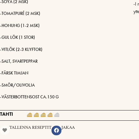
-SOYA (2 MSK)
-I 
ytt
-TOMATPURÉ (2 MSK)
-HONUNG (1-2 MSK)
-GUL LÖK (1 STOR)
-VITLÖK (2-3 KLYFTOR)
-SALT, SVARTPEPPAR
-FÄRSK TIMJAN
-SMÖR/OLIVOLJA
-VÄSTERBOTTENSOST CA.150 G
TAHTI
TALLENNA RESEPTIT
JAKAA