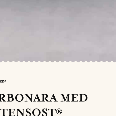
ugga
RBONARA MED
TENSOST®