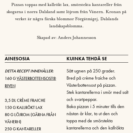
Pizzan toppas med kallrökt lax, smörstekta kantareller från
skogarna i norra Dalsland samt löjrom från Vänern. Kronan på
verket är några färska blommor Förgätmigej, Dalslands
landskapsblomma.
Skapad av: Anders Johannesson
AINESOSIA
KUINKA TEHDÄ SE
Sätt ugnen på 250 grader.
DETTA RECEPT INNEHÅLLER:
Bred på crème fraiche och
160 G
VÄSTERBOTTENSOST®
Västerbottensost på pizzan.
RIVEN
Stek kantarellerna i smör med salt
och svartpeppar.
3,5 DL CRÈME FRAICHE
Baka pizzan i 5 minuter tills den
150 G KALLRÖKT LAX
nästan är klar, ta ut den och
80 G LÖJROM (GÄRNA FRÅN
toppa med de smörstekta
VÄNERN)
kantarellerna och den kallrökta
250 G KANTARELLER