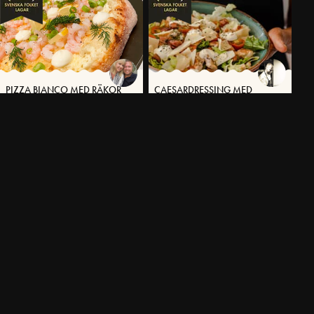
PIZZA BIANCO MED RÄKOR
CAESARDRESSING MED
VÄSTERBOTTENSOST®
20 MIN
JULIG SILLTALLRIK MED
POTATISKAKA MED
VÄSTERBOTTENSOSTRÖRA
VÄSTERBOTTENSOST®