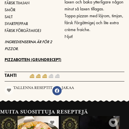
laxen och baka ytterligare någon
FÄRSK TIMJAN
minut så laxen tillagas.
SMÖR
Toppa pizzan med löjrom, timjan,
SALT
färsk Förgätmigej och lite extra
SVARTPEPPAR
crème fraiche.
FÄRSK FÖRGÄTMIGEJ
Njut!
INGREDIENSERNA ÄR FÖR 2
PIZZOR.
PIZZABOTTEN (GRUNDRECEPT)
TAHTI
TALLENNA RESEPTIT
JAKAA
MUITA SUOSITTUJA RESEPTEJÄ