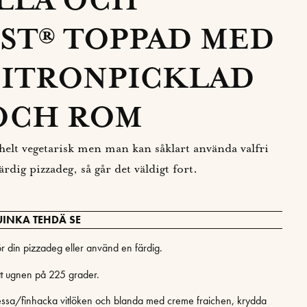
LLA OCH
ST® TOPPAD MED
CITRONPICKLAD
OCH ROM
r helt vegetarisk men man kan såklart använda valfri
rdig pizzadeg, så går det väldigt fort.
UINKA TEHDÄ SE
r din pizzadeg eller använd en färdig.
tt ugnen på 225 grader.
essa/finhacka vitlöken och blanda med creme fraichen, krydda