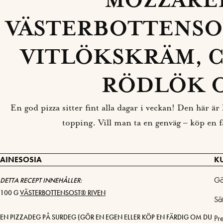
MOZZARE
VÄSTERBOTTENSO
VITLÖKSKRÄM, 
RÖDLÖK 
En god pizza sitter fint alla dagar i veckan! Den här ä
topping. Vill man ta en genväg – köp en fä
AINESOSIA
K
Gö
DETTA RECEPT INNEHÅLLER:
100 G
VÄSTERBOTTENSOST® RIVEN
Sä
EN PIZZADEG PÅ SURDEG (GÖR EN EGEN ELLER KÖP EN FÄRDIG OM DU
Pr