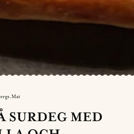
ergs.Mat
PÅ SURDEG MED