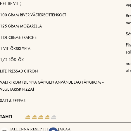
HELLRE VILL)
up
100 GRAM RIVER VÄSTERBOTTENSOST
Br
mo
125 GRAM MOZARELLA
Sät
1 DL CREME FRAICHE
Fi
1 VITLÖKSKLYFTA
sal
1/2 RÖDLÖK
nä
ut
LITE PRESSAD CITRON
VALFRI ROM (DENNA GÅNGEN ANVÄNDE JAG TÅNGROM =
VEGETARISK PIZZA)
SALT & PEPPAR
TAHTI
TALLENNA RESEPTIT
JAKAA