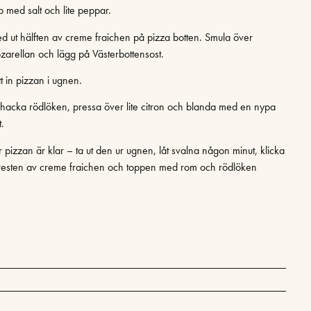
p med salt och lite peppar.
ed ut hälften av creme fraichen på pizza botten. Smula över
zarellan och lägg på Västerbottensost.
t in pizzan i ugnen.
nhacka rödlöken, pressa över lite citron och blanda med en nypa
t.
r pizzan är klar – ta ut den ur ugnen, låt svalna någon minut, klicka
 resten av creme fraichen och toppen med rom och rödlöken