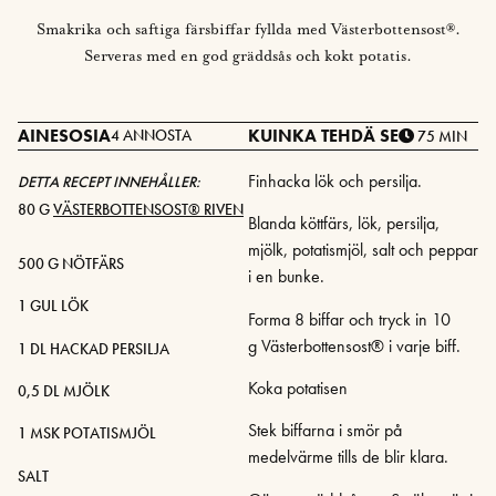
Smakrika och saftiga färsbiffar fyllda med Västerbottensost®.
Serveras med en god gräddsås och kokt potatis.
AINESOSIA
KUINKA TEHDÄ SE
4 ANNOSTA
75 MIN
Finhacka lök och persilja.
DETTA RECEPT INNEHÅLLER:
80 G
VÄSTERBOTTENSOST® RIVEN
Blanda köttfärs, lök, persilja,
mjölk, potatismjöl, salt och peppar
500 G NÖTFÄRS
i en bunke.
1 GUL LÖK
Forma 8 biffar och tryck in 10
g Västerbottensost® i varje biff.
1 DL HACKAD PERSILJA
Koka potatisen
0,5 DL MJÖLK
Stek biffarna i smör på
1 MSK POTATISMJÖL
medelvärme tills de blir klara.
SALT