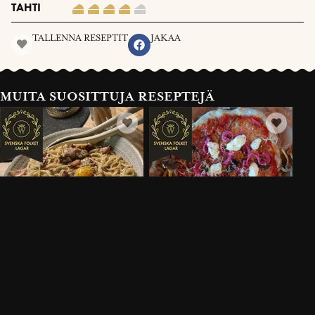
TAHTI
TALLENNA RESEPTIT
JAKAA
MUITA SUOSITTUJA RESEPTEJÄ
KRÄMIG PASTA CARBONARA
LANDSKAPSPIZZA SKOGENS
MED VÄSTERBOTTENSOST®
30 MIN