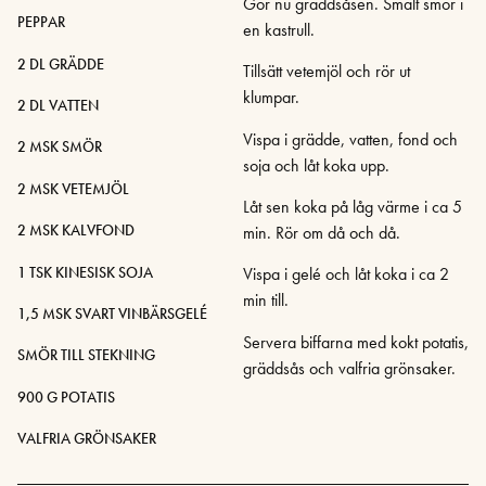
Gör nu gräddsåsen. Smält smör i
PEPPAR
en kastrull.
2 DL GRÄDDE
Tillsätt vetemjöl och rör ut
klumpar.
2 DL VATTEN
Vispa i grädde, vatten, fond och
2 MSK SMÖR
soja och låt koka upp.
2 MSK VETEMJÖL
Låt sen koka på låg värme i ca 5
2 MSK KALVFOND
min. Rör om då och då.
1 TSK KINESISK SOJA
Vispa i gelé och låt koka i ca 2
min till.
1,5 MSK SVART VINBÄRSGELÉ
Servera biffarna med kokt potatis,
SMÖR TILL STEKNING
gräddsås och valfria grönsaker.
900 G POTATIS
VALFRIA GRÖNSAKER