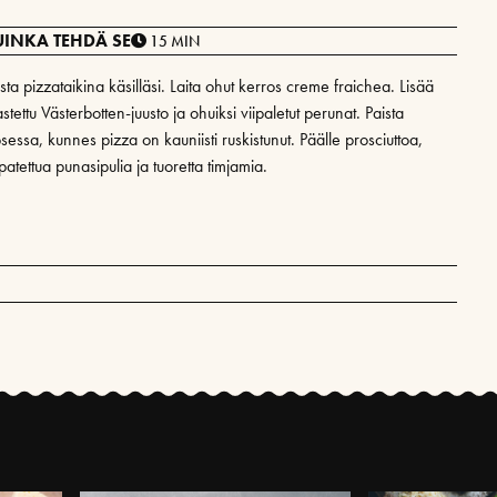
UINKA TEHDÄ SE
15 MIN
sta pizzataikina käsilläsi. Laita ohut kerros creme fraichea. Lisää
stettu Västerbotten-juusto ja ohuiksi viipaletut perunat. Paista
sessa, kunnes pizza on kauniisti ruskistunut. Päälle prosciuttoa,
atettua punasipulia ja tuoretta timjamia.