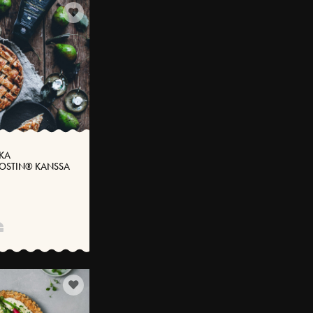
KA
OSTIN® KANSSA