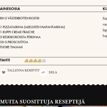
AINESOSIA
K
80 G VÄSTERBOTTENSOST®
Pai
raa
1 PIZZATAIKINA (MIELUITEN HAPANTAIKINA)
lap
1 KUPPI CREME FRAICHE
hap
3 KESKIKOKOISTA PERUNAA
50 G PROSCIUTTOA
TUORE TIMJAMI
TAHTI
TALLENNA RESEPTIT
DELA
MUITA SUOSITTUJA RESEPTEJÄ