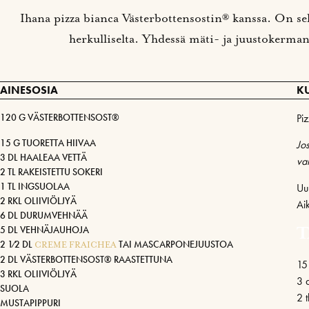
Ihana pizza bianca Västerbottensostin® kanssa. On se
herkulliselta. Yhdessä mäti- ja juustokerman
AINESOSIA
K
120 G VÄSTERBOTTENSOST®
Pi
15 G TUORETTA HIIVAA
Jos
3 DL HAALEAA VETTÄ
vai
2 TL RAKEISTETTU SOKERI
1 TL INGSUOLAA
Uu
2 RKL OLIIVIÖLJYÄ
Ai
6 DL DURUMVEHNÄÄ
5 DL VEHNÄJAUHOJA
T
2 1⁄2 DL
TAI MASCARPONEJUUSTOA
CREME FRAICHEA
2 DL VÄSTERBOTTENSOST® RAASTETTUNA
15 
3 RKL OLIIVIÖLJYÄ
3 
SUOLA
2 t
MUSTAPIPPURI