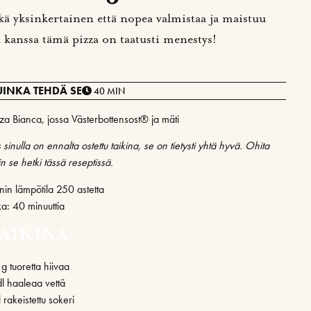
kä yksinkertainen että nopea valmistaa ja maistuu
 kanssa tämä pizza on taatusti menestys!
UINKA TEHDÄ SE
40 MIN
zza Bianca, jossa Västerbottensost® ja mäti
 sinulla on ennalta ostettu taikina, se on tietysti yhtä hyvä. Ohita
n se hetki tässä reseptissä.
nin lämpötila 250 astetta
ka: 40 minuuttia
AIKINA
g tuoretta hiivaa
dl haaleaa vettä
l rakeistettu sokeri