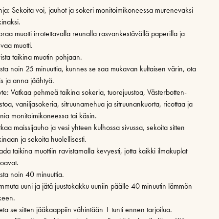
hja: Sekoita voi, jauhot ja sokeri monitoimikoneessa murenevaksi
kinaksi.
raa muotti irrotettavalla reunalla rasvankestävällä paperilla ja
svaa muotti.
ista taikina muotin pohjaan.
ista noin 25 minuuttia, kunnes se saa mukavan kultaisen värin, ota
is ja anna jäähtyä.
yte: Vatkaa pehmeä taikina sokeria, tuorejuustoa, Västerbotten-
stoa, vaniljasokeria, sitruunamehua ja sitruunankuorta, ricottaa ja
nia monitoimikoneessa tai käsin.
kaa maissijauho ja vesi yhteen kulhossa sivussa, sekoita sitten
kinaan ja sekoita huolellisesti.
da taikina muottiin ravistamalla kevyesti, jotta kaikki ilmakuplat
toavat.
sta noin 40 minuuttia.
mmuta uuni ja jätä juustokakku uuniin päälle 40 minuutin lämmön
lkeen.
ta se sitten jääkaappiin vähintään 1 tunti ennen tarjoilua.