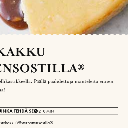
KAKKU
NSOSTILLA®
ellikastikkeella. Päällä paahdettuja manteleita ennen
ua!
UINKA TEHDÄ SE
210 MIN
ustokakku Västerbottensostilla®