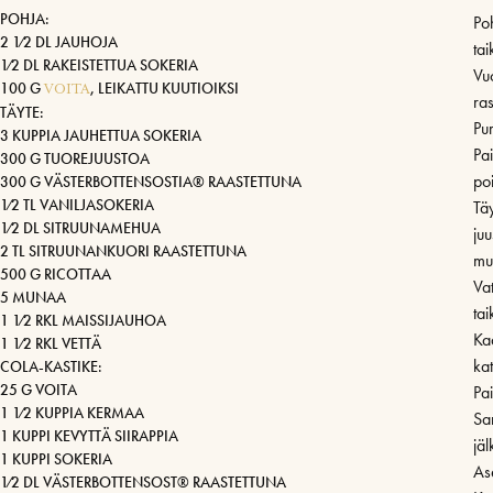
POHJA:
Po
2 1⁄2 DL JAUHOJA
tai
1⁄2 DL RAKEISTETTUA SOKERIA
Vuo
100 G
, LEIKATTU KUUTIOIKSI
VOITA
ra
TÄYTE:
Pur
3 KUPPIA JAUHETTUA SOKERIA
Pa
300 G TUOREJUUSTOA
po
300 G VÄSTERBOTTENSOSTIA® RAASTETTUNA
1⁄2 TL VANILJASOKERIA
Tä
1⁄2 DL SITRUUNAMEHUA
juu
2 TL SITRUUNANKUORI RAASTETTUNA
mu
500 G RICOTTAA
Vat
5 MUNAA
tai
1 1⁄2 RKL MAISSIJAUHOA
Kaa
1 1⁄2 RKL VETTÄ
ka
COLA-KASTIKE:
25 G VOITA
Pai
1 1⁄2 KUPPIA KERMAA
Sa
1 KUPPI KEVYTTÄ SIIRAPPIA
jä
1 KUPPI SOKERIA
Ase
1⁄2 DL VÄSTERBOTTENSOST® RAASTETTUNA