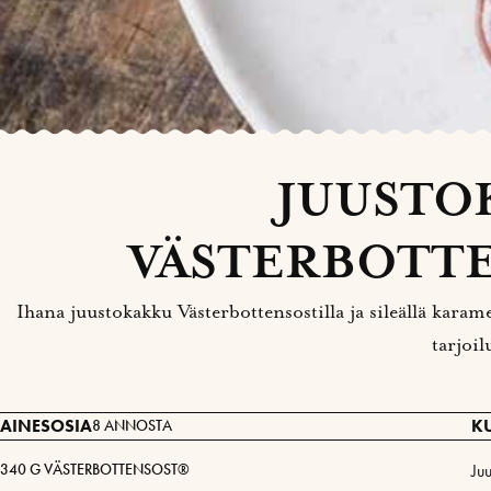
JUUSTO
VÄSTERBOTTE
Ihana juustokakku Västerbottensostilla ja sileällä karam
tarjoil
AINESOSIA
K
8 ANNOSTA
340 G VÄSTERBOTTENSOST®
Ju