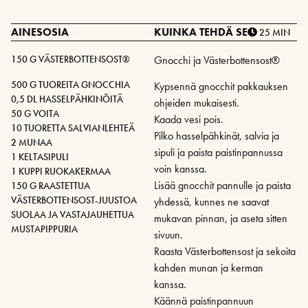
AINESOSIA
KUINKA TEHDÄ SE
25 MIN
150 G VÄSTERBOTTENSOST®
Gnocchi ja Västerbottensost®
500 G TUOREITA GNOCCHIA
Kypsennä gnocchit pakkauksen
0,5 DL HASSELPÄHKINÖITÄ
ohjeiden mukaisesti.
50 G VOITA
Kaada vesi pois.
10 TUORETTA SALVIANLEHTEÄ
Pilko hasselpähkinät, salvia ja
2 MUNAA
sipuli ja paista paistinpannussa
1 KELTASIPULI
voin kanssa.
1 KUPPI RUOKAKERMAA
Lisää gnocchit pannulle ja paista
150 G RAASTETTUA
VÄSTERBOTTENSOST-JUUSTOA
yhdessä, kunnes ne saavat
SUOLAA JA VASTAJAUHETTUA
mukavan pinnan, ja aseta sitten
MUSTAPIPPURIA
sivuun.
Raasta Västerbottensost ja sekoita
kahden munan ja kerman
kanssa.
Käännä paistinpannuun