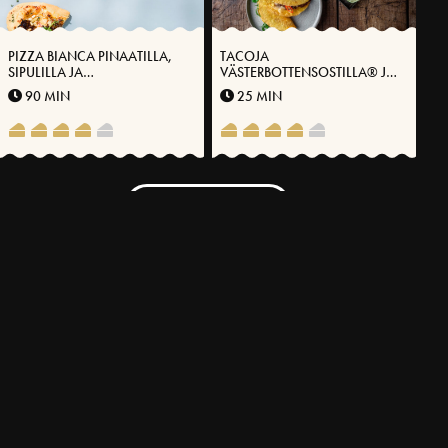
PIZZA BIANCA PINAATILLA,
TACOJA
SIPULILLA JA
VÄSTERBOTTENSOSTILLA® JA
VÄSTERBOTTENSOST-
HAPATETTUA
90 MIN
25 MIN
JUUSTOLLA®
ROOMASALAATTIA
LISÄÄ RESEPTEJÄ
LIITY JUUSTOKLUBIMME JÄSENEKSI
Tallenna suosikkireseptisi, hyödynnä tarjouksiamme äläkä
koskaan missaa inspiroivia ja tietoartikkeleitamme
LIITY JÄSENEKSI NYT