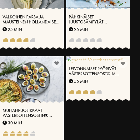
VALKOINEN PARSA JA
PÄHKINÄISET
MAUSTEINEN HOLLANDAISE
JUUSTOSÄMPYLÄT
VÄSTERBOTTENSOST-
VÄSTERBOTTENSOST®
25 MIN
25 MIN
JUUSTOLLA®
LEIVONNAISET PYÖRIVÄT
VÄSTERBOTTENSOST® JA
LEHTIKAALILLA
55 MIN
MUNANPUOLIKKAAT
VÄSTERBOTTENSOSTIN®
CREEMIN PÄÄLLÄ
30 MIN