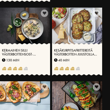
KERMAINEN SILLI
KESÄKURPITSAFRITTEREITÄ
VÄSTERBOTTENSOST-
VÄSTERBOTTEN-JUUSTOLLA®,
JUUSTOLLA®
TOMAATTISALAATILLA JA
130 MIN
40 MIN
JOGURTTIKASTIKKEELLA