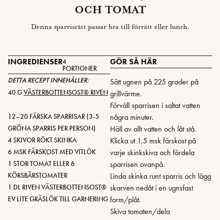
OCH TOMAT
Denna sparrisrätt passar bra till förrätt eller lunch.
INGREDIENSER
GÖR SÅ HÄR
4
PORTIONER
DETTA RECEPT INNEHÅLLER:
Sätt ugnen på 225 grader på
40 G
VÄSTERBOTTENSOST® RIVEN
grillvärme.
Förväll sparrisen i saltat vatten
12–20 FÄRSKA SPARRISAR (3-5
några minuter.
GRÖNA SPARRIS PER PERSON)
Häll av allt vatten och låt stå.
4 SKIVOR RÖKT SKINKA
Klicka ut 1,5 msk färskost på
6 MSK FÄRSKOST MED VITLÖK
varje skinkskiva och fördela
1 STOR TOMAT ELLER 6
sparrisen ovanpå.
KÖRSBÄRSTOMATER
Linda skinka runt sparris och lägg
1 DL RIVEN VÄSTERBOTTENSOST
®
skarven nedåt i en ugnsfast
EV LITE GRÄSLÖK TILL GARNERING
form/plåt.
Skiva tomaten/dela