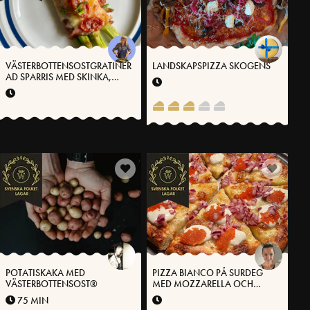
VÄSTERBOTTENSOSTGRATINER
LANDSKAPSPIZZA SKOGENS
AD SPARRIS MED SKINKA,
FÄRSKOST OCH TOMAT
POTATISKAKA MED
PIZZA BIANCO PÅ SURDEG
VÄSTERBOTTENSOST®
MED MOZZARELLA OCH
VÄSTERBOTTENSOST®
75 MIN
TOPPAD MED VITLÖKSKRÄM,