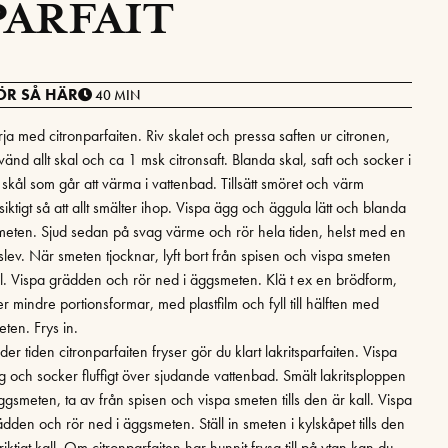
ARFAIT
ÖR SÅ HÄR
40 MIN
ja med citronparfaiten. Riv skalet och pressa saften ur citronen,
änd allt skal och ca 1 msk citronsaft. Blanda skal, saft och socker i
 skål som går att värma i vattenbad. Tillsätt smöret och värm
siktigt så att allt smälter ihop. Vispa ägg och äggula lätt och blanda
smeten. Sjud sedan på svag värme och rör hela tiden, helst med en
äslev. När smeten tjocknar, lyft bort från spisen och vispa smeten
ll. Vispa grädden och rör ned i äggsmeten. Klä t ex en brödform,
er mindre portionsformar, med plastfilm och fyll till hälften med
ten. Frys in.
er tiden citronparfaiten fryser gör du klart lakritsparfaiten. Vispa
g och socker fluffigt över sjudande vattenbad. Smält lakritsploppen
ggsmeten, ta av från spisen och vispa smeten tills den är kall. Vispa
ädden och rör ned i äggsmeten. Ställ in smeten i kylskåpet tills den
riktigt kall. Om citronparfaiten har hunnit frysa till på ytan kan du