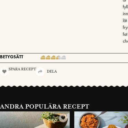
fyl
in
låt
fr
fat
ch
BETYGSÄTT
SPARA RECEPT
DELA
ANDRA POPULÄRA RECEPT