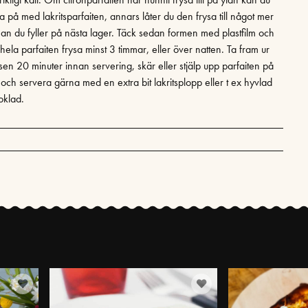
la på med lakritsparfaiten, annars låter du den frysa till något mer
nan du fyller på nästa lager. Täck sedan formen med plastfilm och
 hela parfaiten frysa minst 3 timmar, eller över natten. Ta fram ur
ysen 20 minuter innan servering, skär eller stjälp upp parfaiten på
 och servera gärna med en extra bit lakritsplopp eller t ex hyvlad
oklad.