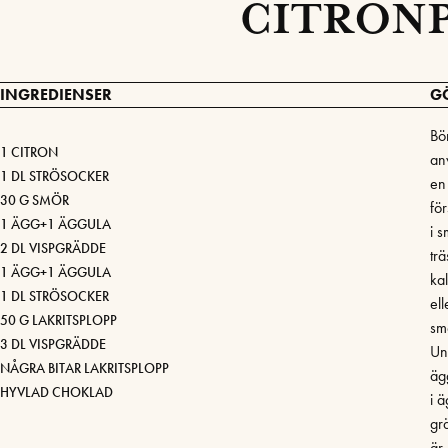
CITRONP
INGREDIENSER
G
Bör
1 CITRON
anv
1 DL STRÖSOCKER
en
30 G SMÖR
för
1 ÄGG+1 ÄGGULA
i 
2 DL VISPGRÄDDE
tr
1 ÄGG+1 ÄGGULA
ka
1 DL STRÖSOCKER
ell
50 G LAKRITSPLOPP
sme
3 DL VISPGRÄDDE
Und
NÅGRA BITAR LAKRITSPLOPP
äg
HYVLAD CHOKLAD
i ä
gr
är 