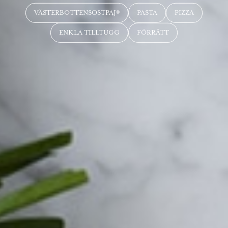
VÄSTERBOTTENSOSTPAJ®
PASTA
PIZZA
ENKLA TILLTUGG
FÖRRÄTT