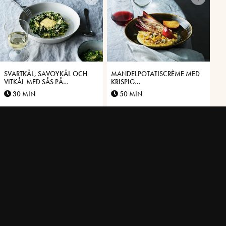
SVARTKÅL, SAVOYKÅL OCH
MANDELPOTATISCRÈME MED
VITKÅL MED SÅS PÅ
KRISPIG
VÄSTERBOTTENSOST®
VÄSTERBOTTENSOST®,
30 MIN
50 MIN
ENDIVER OCH PICKLADE
ÄPPLEN
GRAVAD RÖDING MED
PILGRIMSMUSSLA MED PURÉ
VÄSTERBOTTENSOST® OCH
PÅ JORDÄRTSKOCKA OCH