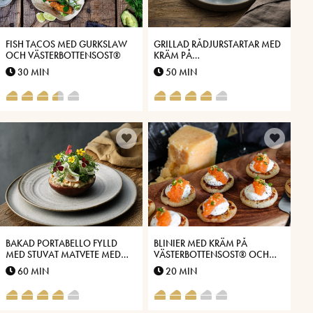
FISH TACOS MED GURKSLAW
GRILLAD RÅDJURSTARTAR MED
OCH VÄSTERBOTTENSOST®
KRÄM PÅ
VÄSTERBOTTENSOST®
30 MIN
50 MIN
BAKAD PORTABELLO FYLLD
BLINIER MED KRÄM PÅ
MED STUVAT MATVETE MED
VÄSTERBOTTENSOST® OCH
SMAK AV
LÖJROM
60 MIN
20 MIN
VÄSTERBOTTENSOST®