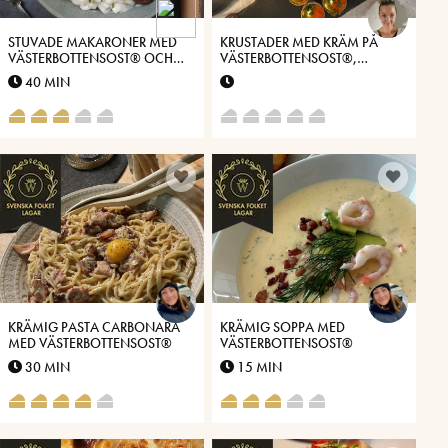
STUVADE MAKARONER MED
KRUSTADER MED KRÄM PÅ
VÄSTERBOTTENSOST® OCH
VÄSTERBOTTENSOST®,
KÖTTBULLAR
CITRON- OCH DILLOLJA,
40 MIN
GRÄSLÖK OCH ROM
KRÄMIG PASTA CARBONARA
KRÄMIG SOPPA MED
MED VÄSTERBOTTENSOST®
VÄSTERBOTTENSOST®
30 MIN
15 MIN