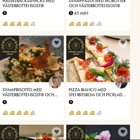
HASSELBACKSSNACKS MED
SVAMPPASTA MED MORÖTTER
VÄSTERBOTTENSOST®
OCH VÄSTERBOTTENSOST®
45 MIN
SVAMPRISOTTO MED
PIZZA BIANCO MED
VÄSTERBOTTENSOST® OCH
STENBITSROM OCH PICKLAD
CHIPS PÅ GRÖNKÅL,
RÖDLÖK
JORDÄRTSKOCKA OCH
PROSCIUTTO