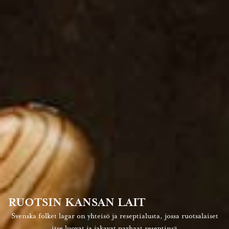
RUOTSIN KANSAN LAIT
Svenska folket lagar on yhteisö ja reseptialusta, jossa ruotsalaiset
itse luovat ja jakavat parhaat reseptinsä