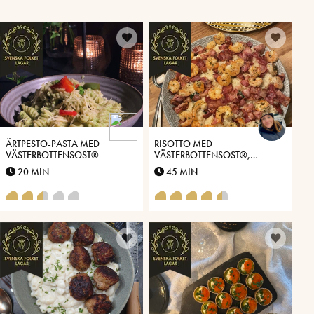
ÄRTPESTO-PASTA MED
RISOTTO MED
VÄSTERBOTTENSOST®
VÄSTERBOTTENSOST®,
BLADSPENAT, SCAMPI &
20 MIN
45 MIN
BACON