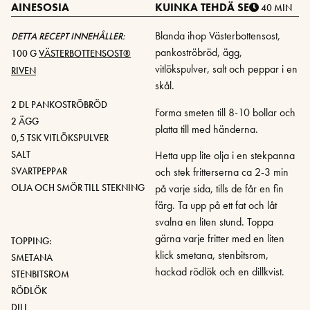
AINESOSIA
KUINKA TEHDÄ SE
40 MIN
Blanda ihop Västerbottensost,
DETTA RECEPT INNEHÅLLER:
pankoströbröd, ägg,
100 G
VÄSTERBOTTENSOST®
vitlökspulver, salt och peppar i en
RIVEN
skål.
2 DL PANKOSTRÖBRÖD
Forma smeten till 8-10 bollar och
2 ÄGG
platta till med händerna.
0,5 TSK VITLÖKSPULVER
Hetta upp lite olja i en stekpanna
SALT
och stek fritterserna ca 2-3 min
SVARTPEPPAR
på varje sida, tills de får en fin
OLJA OCH SMÖR TILL STEKNING
färg. Ta upp på ett fat och låt
svalna en liten stund. Toppa
gärna varje fritter med en liten
TOPPING:
klick smetana, stenbitsrom,
SMETANA
hackad rödlök och en dillkvist.
STENBITSROM
RÖDLÖK
DILL