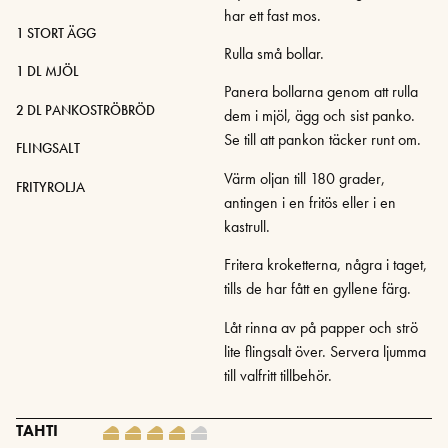
har ett fast mos.
1 STORT ÄGG
Rulla små bollar.
1 DL MJÖL
Panera bollarna genom att rulla
2 DL PANKOSTRÖBRÖD
dem i mjöl, ägg och sist panko.
Se till att pankon täcker runt om.
FLINGSALT
Värm oljan till 180 grader,
FRITYROLJA
antingen i en fritös eller i en
kastrull.
Fritera kroketterna, några i taget,
tills de har fått en gyllene färg.
Låt rinna av på papper och strö
lite flingsalt över. Servera ljumma
till valfritt tillbehör.
TAHTI