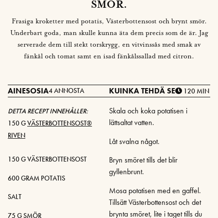
SMÖR.
Frasiga kroketter med potatis, Västerbottensost och brynt smör.
Underbart goda, man skulle kunna äta dem precis som de är. Jag
serverade dem till stekt torskrygg, en vitvinssås med smak av
fänkål och tomat samt en isad fänkålssallad med citron.
AINESOSIA
KUINKA TEHDÄ SE
4 ANNOSTA
120 MIN
Skala och koka potatisen i
DETTA RECEPT INNEHÅLLER:
lättsaltat vatten.
150 G
VÄSTERBOTTENSOST®
RIVEN
Låt svalna något.
Bryn smöret tills det blir
150 G VÄSTERBOTTENSOST
gyllenbrunt.
600 GRAM POTATIS
Mosa potatisen med en gaffel.
SALT
Tillsätt Västerbottensost och det
brynta smöret, lite i taget tills du
75 G SMÖR