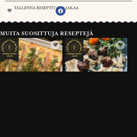
TALLENNA RESEPTIT
JAKAA
MUITA SUOSITTUJA RESEPTEJÄ
LAX MED
KRÄMIG RISONI OCH
VÄSTERBOTTENSOST®
KYCKLINGBULLAR MED KAPRIS
30 MIN