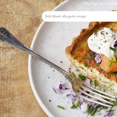
Här har vi samlat
VÄSTER