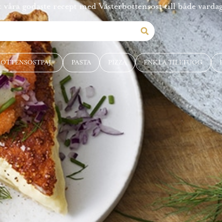
 våra godaste recept med Västerbottensost till både vardag
BOTTENSOSTPAJ®
PASTA
PIZZA
ENKLA TILLTUGG