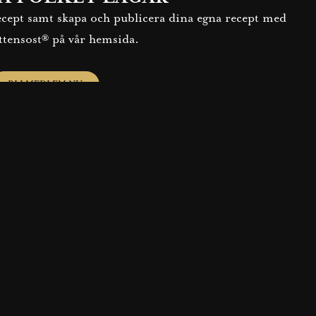
recept samt skapa och publicera dina egna recept med
ttensost® på vår hemsida.
BLI MEDLEM NU
GODARE VARDAGSM