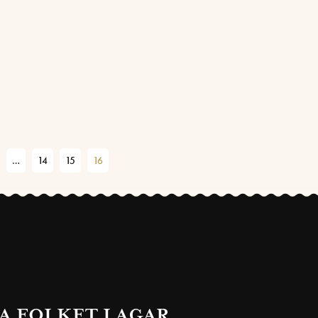
…
14
15
16
A FOLKET LAGAR