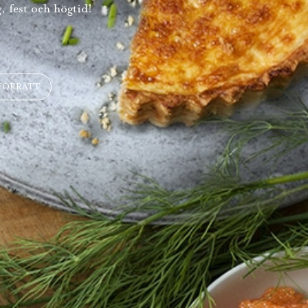
, fest och högtid!
FÖRRÄTT