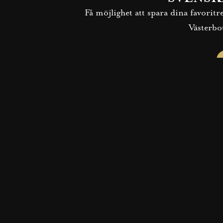
Få möjlighet att spara dina favorit
Västerbo
TACO DELUXE PÅ
VÄSTERBOTTNISKA
Se våra varianter på tacos som garanterat