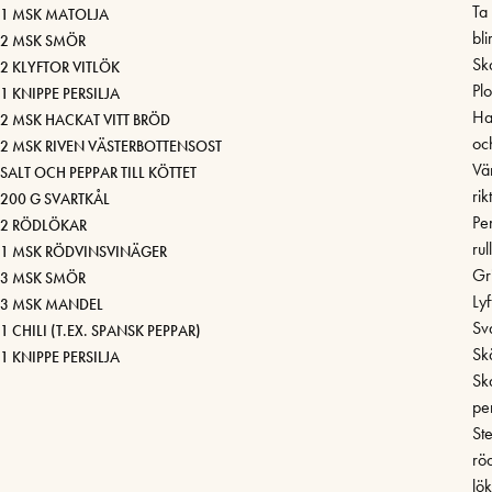
Ta 
1 MSK MATOLJA
bl
2 MSK SMÖR
Ska
2 KLYFTOR VITLÖK
Plo
1 KNIPPE PERSILJA
Ha
2 MSK HACKAT VITT BRÖD
och
2 MSK RIVEN VÄSTERBOTTENSOST
Vä
SALT OCH PEPPAR TILL KÖTTET
rik
200 G SVARTKÅL
Pen
2 RÖDLÖKAR
rul
1 MSK RÖDVINSVINÄGER
Gri
3 MSK SMÖR
Ly
3 MSK MANDEL
Sv
1 CHILI (T.EX. SPANSK PEPPAR)
Sk
1 KNIPPE PERSILJA
Sk
per
St
rö
lök