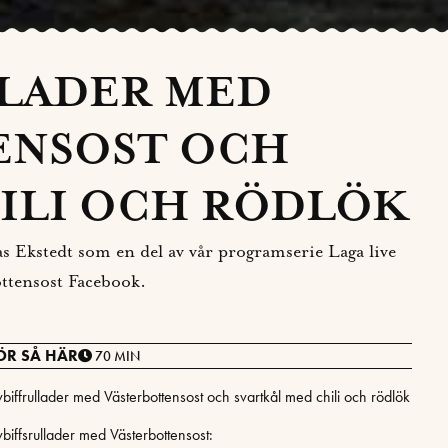
LADER MED
ENSOST OCH
ILI OCH RÖDLÖK
las Ekstedt som en del av vår programserie Laga live
ttensost Facebook.
ÖR SÅ HÄR
70 MIN
vbiffrullader med Västerbottensost och svartkål med chili och rödlök
vbiffsrullader med Västerbottensost: