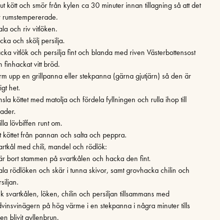
ut kött och smör från kylen ca 30 minuter innan tillagning så att det
ir rumstempererade.
la och riv vitlöken.
cka och skölj persilja.
cka vitlök och persilja fint och blanda med riven Västerbottensost
 finhackat vitt bröd.
rm upp en grillpanna eller stekpanna (gärna gjutjärn) så den är
tigt het.
sla köttet med matolja och fördela fyllningen och rulla ihop till
lader.
lla lövbiffen runt om.
ft köttet från pannan och salta och peppra.
artkål med chili, mandel och rödlök:
är bort stammen på svartkålen och hacka den fint.
ala rödlöken och skär i tunna skivor, samt grovhacka chilin och
siljan.
ek svartkålen, löken, chilin och persiljan tillsammans med
dvinsvinägern på hög värme i en stekpanna i några minuter tills
en blivit gyllenbrun.