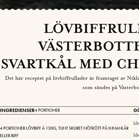
LÖVBIFFRUL
VÄSTERBOTT
SVARTKÅL MED CH
Det här receptet på lövbiffrullader är framtaget av Nik
som sändes på Västerbo
INGREDIENSER
G
4 PORTIONER
Lö
4 PORTIONER LÖVBIFF Á 130G, TUNT SKURET NÖTKÖTT PÅ INNANLÅR
Lö
ELLER BIFF