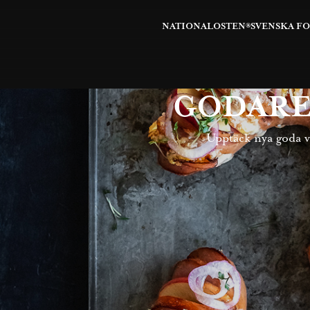
NATIONALOSTEN®
SVENSKA F
GODARE
Upptäck nya goda v