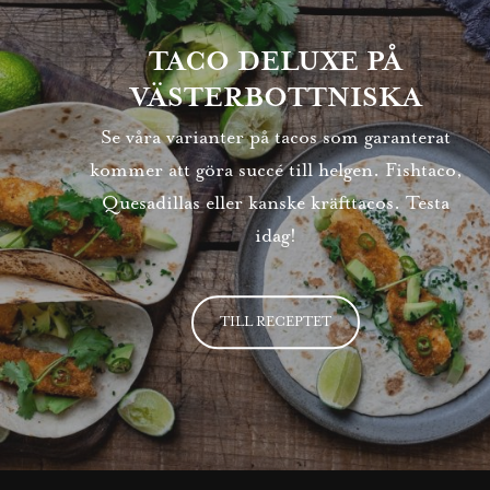
TACO DELUXE PÅ
VÄSTERBOTTNISKA
Se våra varianter på tacos som garanterat
kommer att göra succé till helgen. Fishtaco,
Quesadillas eller kanske kräfttacos. Testa
idag!
TILL RECEPTET