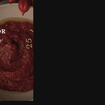
OR
p!