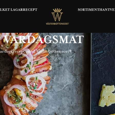
OLKET LAGAR
RECEPT
SORTIMENT
HANTVE
 VARDAGSMAT
ardagsrecept med Västerbottensost®