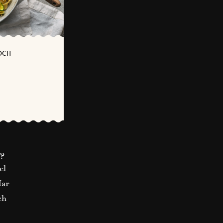
OCH
?
el
Har
ch