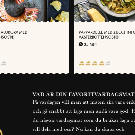
FALUKORV MED
PAPPARDELLE MED ZUCCHINI 
ENSOST®
VÄSTERBOTTENSOST®
35 MIN
VAD ÄR DIN FAVORITVARDAGSMAT
På vardagen vill man att maten ska vara enk
och gå snabbt att laga men ändå vara god. 
du någon vardagsmat som du brukar laga o
vill dela med oss? Nu kan du skapa och