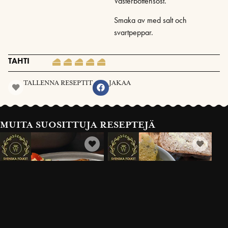
Västerbottensost.
Smaka av med salt och
svartpeppar.
TAHTI
TALLENNA RESEPTIT
JAKAA
MUITA SUOSITTUJA RESEPTEJÄ
CRÊPES MED
POTATIS & BROCCOLISOPPA