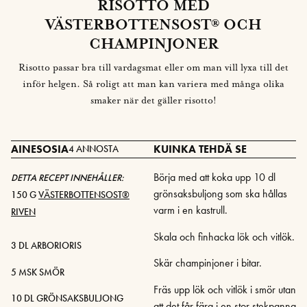
RISOTTO MED
VÄSTERBOTTENSOST® OCH
CHAMPINJONER
Risotto passar bra till vardagsmat eller om man vill lyxa till det
inför helgen. Så roligt att man kan variera med många olika
smaker när det gäller risotto!
AINESOSIA
KUINKA TEHDÄ SE
4 ANNOSTA
Börja med att koka upp 10 dl
DETTA RECEPT INNEHÅLLER:
grönsaksbuljong som ska hållas
150 G
VÄSTERBOTTENSOST®
varm i en kastrull.
RIVEN
Skala och finhacka lök och vitlök.
3 DL ARBORIORIS
Skär champinjoner i bitar.
5 MSK SMÖR
Fräs upp lök och vitlök i smör utan
10 DL GRÖNSAKSBULJONG
att det får färg i en stor stekpanna