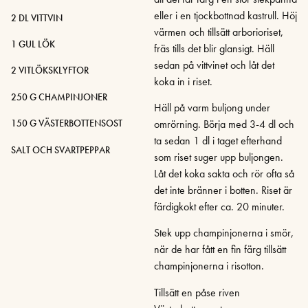
eller i en tjockbottnad kastrull. Höj
2 DL VITTVIN
värmen och tillsätt arborioriset,
1 GUL LÖK
fräs tills det blir glansigt. Häll
sedan på vittvinet och låt det
2 VITLÖKSKLYFTOR
koka in i riset.
250 G CHAMPINJONER
Häll på varm buljong under
omrörning. Börja med 3-4 dl och
150 G VÄSTERBOTTENSOST
ta sedan 1 dl i taget efterhand
SALT OCH SVARTPEPPAR
som riset suger upp buljongen.
Låt det koka sakta och rör ofta så
det inte bränner i botten. Riset är
färdigkokt efter ca. 20 minuter.
Stek upp champinjonerna i smör,
när de har fått en fin färg tillsätt
champinjonerna i risotton.
Tillsätt en påse riven