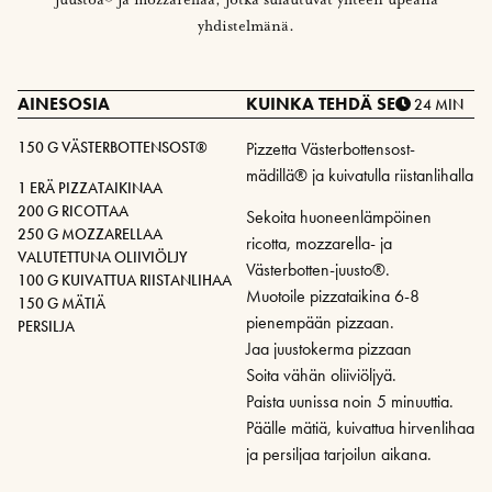
yhdistelmänä.
AINESOSIA
KUINKA TEHDÄ SE
24 MIN
150 G VÄSTERBOTTENSOST®
Pizzetta Västerbottensost-
mädillä® ja kuivatulla riistanlihalla
1 ERÄ PIZZATAIKINAA
200 G RICOTTAA
Sekoita huoneenlämpöinen
250 G MOZZARELLAA
ricotta, mozzarella- ja
VALUTETTUNA OLIIVIÖLJY
Västerbotten-juusto®.
100 G KUIVATTUA RIISTANLIHAA
Muotoile pizzataikina 6-8
150 G MÄTIÄ
pienempään pizzaan.
PERSILJA
Jaa juustokerma pizzaan
Soita vähän oliiviöljyä.
Paista uunissa noin 5 minuuttia.
Päälle mätiä, kuivattua hirvenlihaa
ja persiljaa tarjoilun aikana.