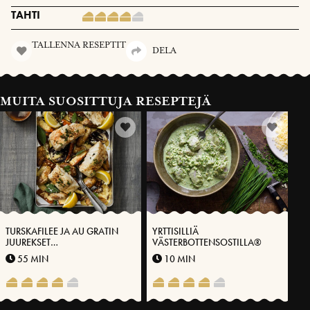
TAHTI
TALLENNA RESEPTIT
DELA
MUITA SUOSITTUJA RESEPTEJÄ
TURSKAFILEE JA AU GRATIN
YRTTISILLIÄ
JUUREKSET
VÄSTERBOTTENSOSTILLA®
VÄSTERBOTTENSOST-
55 MIN
10 MIN
PEITOLLA®