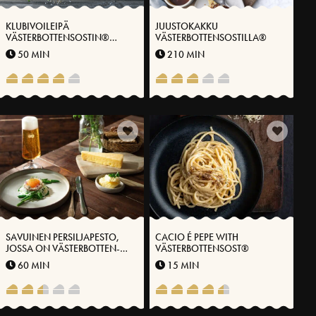
KLUBIVOILEIPÄ
JUUSTOKAKKU
VÄSTERBOTTENSOSTIN®
VÄSTERBOTTENSOSTILLA®
KANSSA
50 MIN
210 MIN
SAVUINEN PERSILJAPESTO,
CACIO É PEPE WITH
JOSSA ON VÄSTERBOTTEN-
VÄSTERBOTTENSOST®
JUUSTOA®, PARSAA JA MÄTIÄ
60 MIN
15 MIN