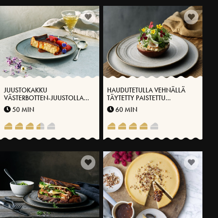
JUUSTOKAKKU
HAUDUTETULLA VEHNÄLLÄ
VÄSTERBOTTEN-JUUSTOLLA®
TÄYTETTY PAISTETTU
JA MARJAHILLOKKEELLA
PORTABELLO JA
50 MIN
60 MIN
VÄSTERBOTTENSOSTIN®
MAKUINEN