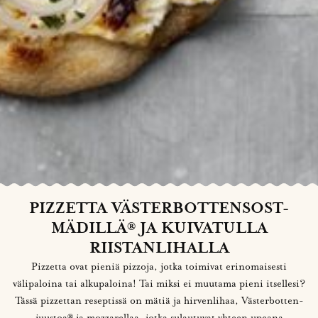
PIZZETTA VÄSTERBOTTENSOST-
MÄDILLÄ® JA KUIVATULLA
RIISTANLIHALLA
Pizzetta ovat pieniä pizzoja, jotka toimivat erinomaisesti
välipaloina tai alkupaloina! Tai miksi ei muutama pieni itsellesi?
Tässä pizzettan reseptissä on mätiä ja hirvenlihaa, Västerbotten-
juustoa® ja mozzarellaa, jotka sulautuvat yhteen upeana