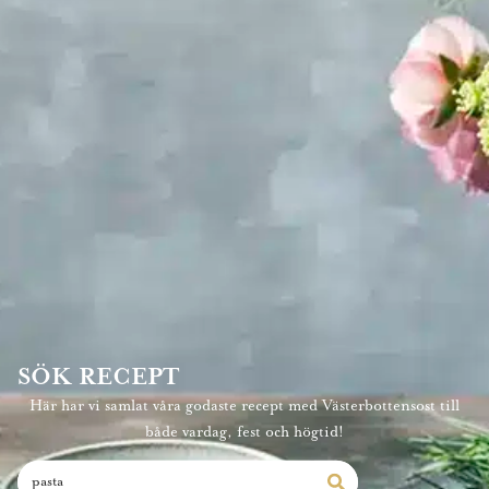
SÖK RECEPT
Här har vi samlat våra godaste recept med Västerbottensost till
både vardag, fest och högtid!