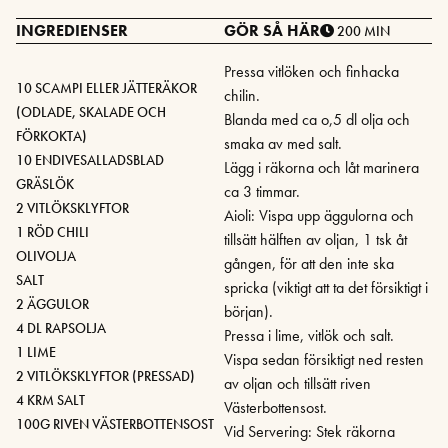
INGREDIENSER
GÖR SÅ HÄR
200 MIN
Pressa vitlöken och finhacka
10 SCAMPI ELLER JÄTTERÄKOR
chilin.
(ODLADE, SKALADE OCH
Blanda med ca o,5 dl olja och
FÖRKOKTA)
smaka av med salt.
10 ENDIVESALLADSBLAD
Lägg i räkorna och låt marinera
GRÄSLÖK
ca 3 timmar.
2 VITLÖKSKLYFTOR
Aioli: Vispa upp äggulorna och
1 RÖD CHILI
tillsätt hälften av oljan, 1 tsk åt
OLIVOLJA
gången, för att den inte ska
SALT
spricka (viktigt att ta det försiktigt i
2 ÄGGULOR
början).
4 DL RAPSOLJA
Pressa i lime, vitlök och salt.
1 LIME
Vispa sedan försiktigt ned resten
2 VITLÖKSKLYFTOR (PRESSAD)
av oljan och tillsätt riven
4 KRM SALT
Västerbottensost.
100G RIVEN VÄSTERBOTTENSOST
Vid Servering: Stek räkorna