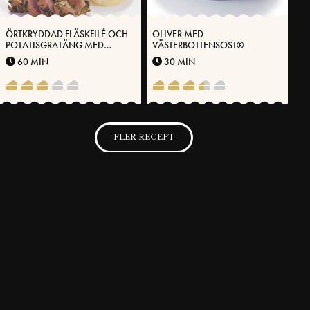
ÖRTKRYDDAD FLÄSKFILÉ OCH
OLIVER MED
POTATISGRATÄNG MED
VÄSTERBOTTENSOST®
VÄSTERBOTTENSOST
60 MIN
30 MIN
FLER RECEPT
SVENSKA FOLKET LAGAR
Få möjlighet att spara dina favoritrecept samt skapa och publicera
dina egna recept med Västerbottensost® på vår hemsida.
BLI MEDLEM NU