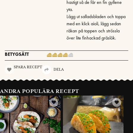
hastigt så de får en fin gyllene
yta.
Lägg ut salladsbladen och toppa
med en klick aioli, lägg sedan
räkan på toppen och strössla
över lite finhackad gräslök.
BETYGSÄTT
SPARA RECEPT
DELA
ANDRA POPULÄRA RECEPT