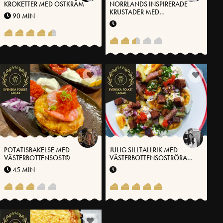
KROKETTER MED OSTKRÄM
NORRLANDS INSPIRERADE
KRUSTADER MED
90 MIN
VÄSTERBOTTENSOST®
POTATISBAKELSE MED
JULIG SILLTALLRIK MED
VÄSTERBOTTENSOST®
VÄSTERBOTTENSOSTRÖRA
OCH BRYNT SAFFRANSSMÖR
45 MIN