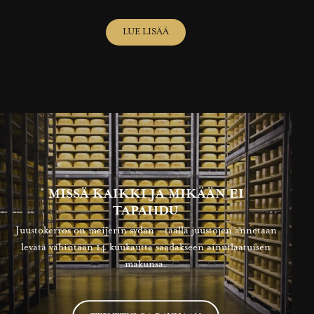
LUE LISÄÄ
MISSÄ KAIKKI JA MIKÄÄN EI
TAPAHDU
Juustokerros on meijerin sydän – täällä juustojen annetaan
levätä vähintään 14 kuukautta saadakseen ainutlaatuisen
makunsa.