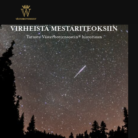
VIRHEISTÄ MESTARITEOKSIIN
Tutustu Västerbottensostin® historiaan