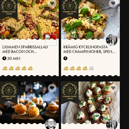
LJUMMEN SPARRISSALLAD
KRÄMIG KYCKLINGPASTA
MED BACON OCH
MED CHAMPINJONER, SPENAT
VÄSTERBOTTENSOST®
OCH VÄSTERBOTTENSOST®
30 MIN