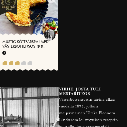
MUSTIG KÖTTFÄRSPAJ MED
VÄSTERBOTTENSOST® &
SMASHED POTATISBOTTEN
VIRHE, JOSTA TULI
MESTARITEOS
Västerbottensostin tarina alkaa
vuodelta 1872, jolloin
meijerinainen Ulrika Eleonora
Lindström loi myyttisen reseptin
juustolle, josta saamme vielä