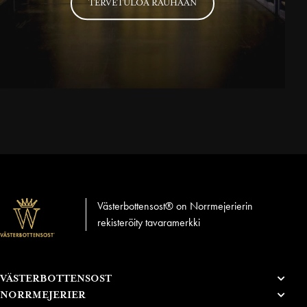
TERVETULOA RAUHAAN
Västerbottensost® on Norrmejerierin
rekisteröity tavaramerkki
VÄSTERBOTTENSOST
NORRMEJERIER