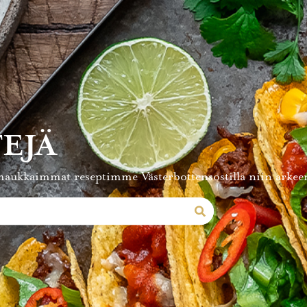
EJÄ
aukkaimmat reseptimme Västerbottensostilla niin arkeen