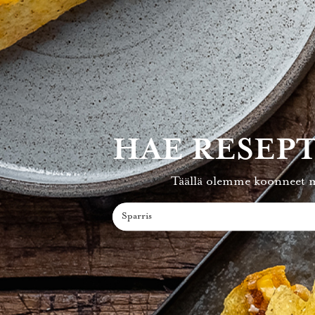
HAE RESEPT
Täällä olemme koonneet m