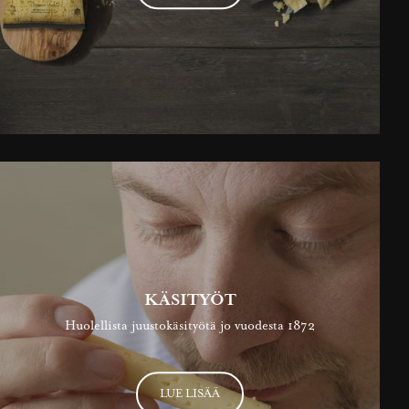
KÄSITYÖT
Huolellista juustokäsityötä jo vuodesta 1872
LUE LISÄÄ