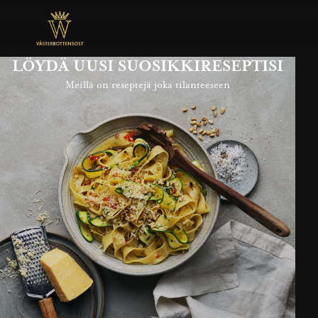
LÖYDÄ UUSI SUOSIKKIRESEPTISI
Meillä on reseptejä joka tilanteeseen