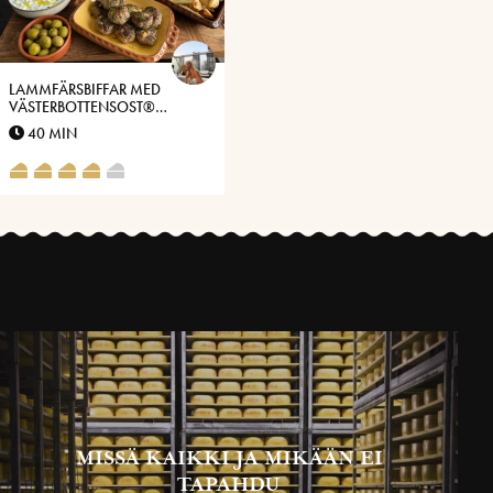
LAMMFÄRSBIFFAR MED
VÄSTERBOTTENSOST®
SERVERAT MED ROTFRUKTER,
40 MIN
TZATZIKI OCH FUSK-PICKLAD
RÖDLÖK MED SUMAC
MISSÄ KAIKKI JA MIKÄÄN EI
TAPAHDU