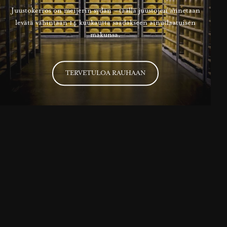
Juustokerros on meijerin sydän – täällä juustojen annetaan
levätä vähintään 14 kuukautta saadakseen ainutlaatuisen
makunsa.
TERVETULOA RAUHAAN