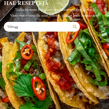
HAE RESEPTEJÄ
Täällä olemme koonneet maukkaimmat reseptimme
Västerbottensostilla niin arkeen, juhliin kuin lomaankin!