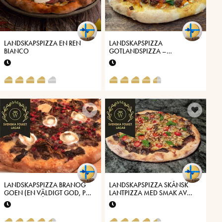
LANDSKAPSPIZZA EN REN
LANDSKAPSPIZZA
BIANCO
GOTLANDSPIZZA –
LAMMFÄRS, MOROT, KAJP-&
RAMSLÖK SAMT
STENKYRKEÄPPLE
LANDSKAPSPIZZA BRANOG
LANDSKAPSPIZZA SKÅNSK
GOEN (EN VÄLDIGT GOD, PÅ
LANTPIZZA MED SMAK AV
HÄLSINGEMÅL)
ÄNGSCHAMPINJONER OCH
RAMSLÖK