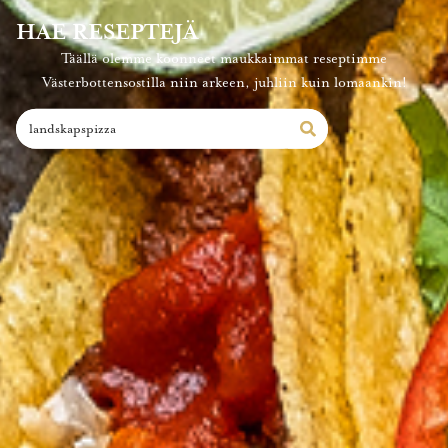
HAE RESEPTEJÄ
Täällä olemme koonneet maukkaimmat reseptimme
Västerbottensostilla niin arkeen, juhliin kuin lomaankin!