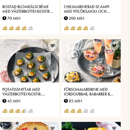
ROSTAD BLOMKÅLSCRÈME
CHILIMARINERAD SCAMPI
MED VÄSTERBOTTENSOST®
MED VITLÖKSAIOLI OCH
OCH SPARRIS
VÄSTERBOTTENSOST®
70 MIN
200 MIN
POTATISSNITTAR MED
FÖRSOMMARDRINK MED
VÄSTERBOTTENSOST®,
JORDGUBBAR, RABARBER &
TOPPADE MED LÖJROM
VIOL
45 MIN
85 MIN