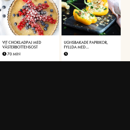
VIT CHOKLADPAJ MED
UGNSBAKADE PAPRIKOR,
VÄSTERBOTTENSOST
FYLLDA MED
VÄSTERBOTTENSOST, RISONI
70 MIN
OCH TOPPADE MED ROSTAD
FLAGAD MANDEL
SOPPA PÅ
SMÖRSTEKTA RÖSTI TOPPADE
VÄSTERBOTTENSOST® MED
MED KRÄMIG LAXRÖRA,