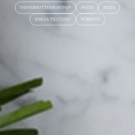
VÄSTERBOTTENSOSTPAJ®
PASTA
PIZZA
ENKLA TILLTUGG
FÖRRÄTT