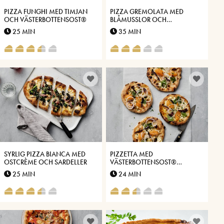
PIZZA FUNGHI MED TIMJAN
PIZZA GREMOLATA MED
OCH VÄSTERBOTTENSOST®
BLÅMUSSLOR OCH
VÄSTERBOTTENSOST®
25 MIN
35 MIN
SYRLIG PIZZA BIANCA MED
PIZZETTA MED
OSTCRÈME OCH SARDELLER
VÄSTERBOTTENSOST®
LÖJROM OCH TORKAT
25 MIN
24 MIN
VILTKÖTT