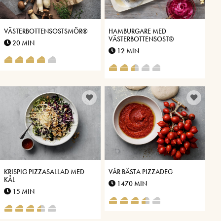
VÄSTERBOTTENSOSTSMÖR®
HAMBURGARE MED
VÄSTERBOTTENSOST®
20 MIN
12 MIN
KRISPIG PIZZASALLAD MED
VÅR BÄSTA PIZZADEG
KÅL
1470 MIN
15 MIN