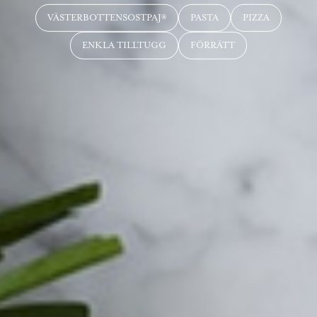
VÄSTERBOTTENSOSTPAJ®
PASTA
PIZZA
ENKLA TILLTUGG
FÖRRÄTT