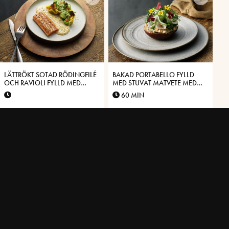
LÄTTRÖKT SOTAD RÖDINGFILÉ
BAKAD PORTABELLO FYLLD
OCH RAVIOLI FYLLD MED
MED STUVAT MATVETE MED
HAVSKRÄFTA OCH
SMAK AV
60 MIN
VÄSTERBOTTENSOST®
VÄSTERBOTTENSOST®
KRÄMIG FEM-MINUTERS SILL
BLINIER MED KRÄM PÅ
MED VÄSTERBOTTENSOST®
VÄSTERBOTTENSOST® OCH