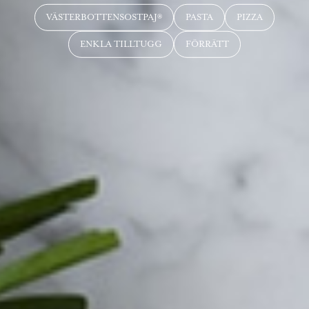
VÄSTERBOTTENSOSTPAJ®
PASTA
PIZZA
ENKLA TILLTUGG
FÖRRÄTT