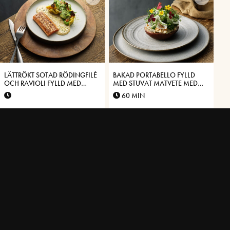
LÄTTRÖKT SOTAD RÖDINGFILÉ
BAKAD PORTABELLO FYLLD
OCH RAVIOLI FYLLD MED
MED STUVAT MATVETE MED
HAVSKRÄFTA OCH
SMAK AV
60 MIN
VÄSTERBOTTENSOST®
VÄSTERBOTTENSOST®
KRÄMIG FEM-MINUTERS SILL
BLINIER MED KRÄM PÅ
MED VÄSTERBOTTENSOST®
VÄSTERBOTTENSOST® OCH