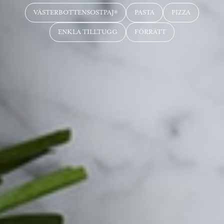
VÄSTERBOTTENSOSTPAJ®
PASTA
PIZZA
ENKLA TILLTUGG
FÖRRÄTT