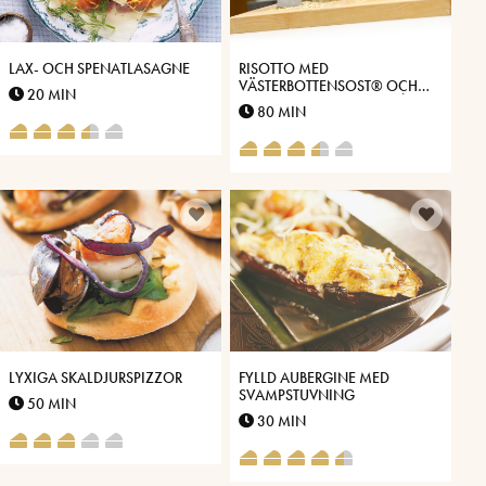
LAX- OCH SPENATLASAGNE
RISOTTO MED
VÄSTERBOTTENSOST® OCH
20 MIN
KRÄMIG SPARRIS, LAXFILÉ
80 MIN
OCH TOMATSKY
LYXIGA SKALDJURSPIZZOR
FYLLD AUBERGINE MED
SVAMPSTUVNING
50 MIN
30 MIN