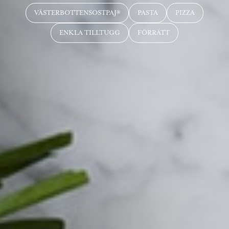
VÄSTERBOTTENSOSTPAJ®
PASTA
PIZZA
ENKLA TILLTUGG
FÖRRÄTT