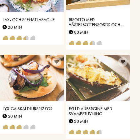
LAX- OCH SPENATLASAGNE
RISOTTO MED
VÄSTERBOTTENSOST® OCH
20 MIN
KRÄMIG SPARRIS, LAXFILÉ
80 MIN
OCH TOMATSKY
LYXIGA SKALDJURSPIZZOR
FYLLD AUBERGINE MED
SVAMPSTUVNING
50 MIN
30 MIN