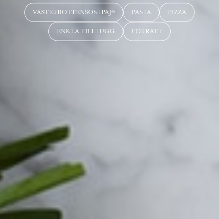
VÄSTERBOTTENSOSTPAJ®
PASTA
PIZZA
ENKLA TILLTUGG
FÖRRÄTT