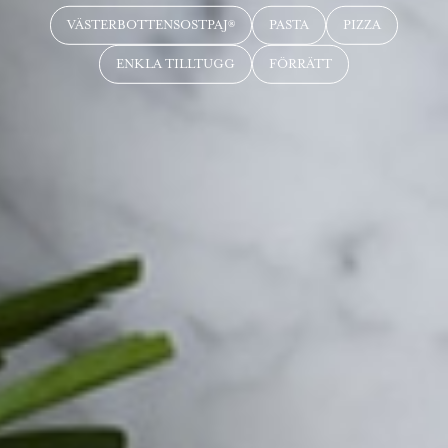
VÄSTERBOTTENSOSTPAJ®
PASTA
PIZZA
ENKLA TILLTUGG
FÖRRÄTT