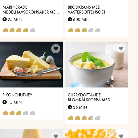
MARINERADE
BRÖDKRANS MED
MEDELHAVSGRÖNSAKER MED
VÄSTERBOTTENSOST
VÄSTERBOTTENSOST
25 MIN
600 MIN
FIKONCHUTNEY
CURRYDOFTANDE
BLOMKÅLSSOPPA MED
15 MIN
VÄSTERBOTTENSOST
35 MIN