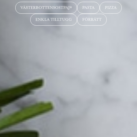
VÄSTERBOTTENSOSTPAJ®
PASTA
PIZZA
ENKLA TILLTUGG
FÖRRÄTT