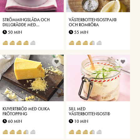
STRÖMMINGSLÅDA OCH
VÄSTERBOTTENSOSTPAJ®
DILLGRÄDDE MED
OCH ROMRÖRA
VÄSTERBOTTENSOST
50 MIN
55 MIN
KUVERTBRÖD MED OLIKA
SILL MED
FRÖTOPPING
VÄSTERBOTTENSOST®
60 MIN
10 MIN