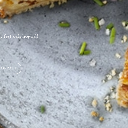
, fest och högtid!
FÖRRÄTT