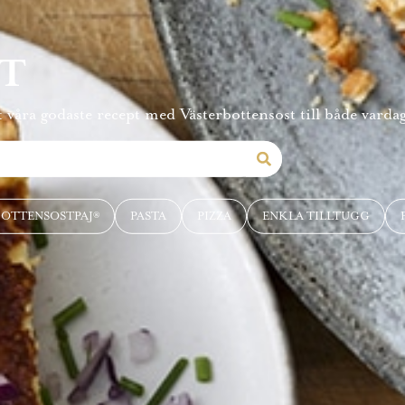
PT
 våra godaste recept med Västerbottensost till både vardag
BOTTENSOSTPAJ®
PASTA
PIZZA
ENKLA TILLTUGG