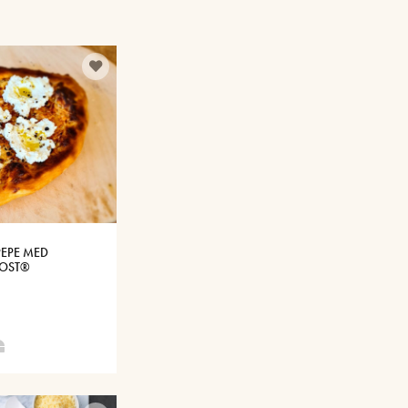
PEPE MED
SOST®