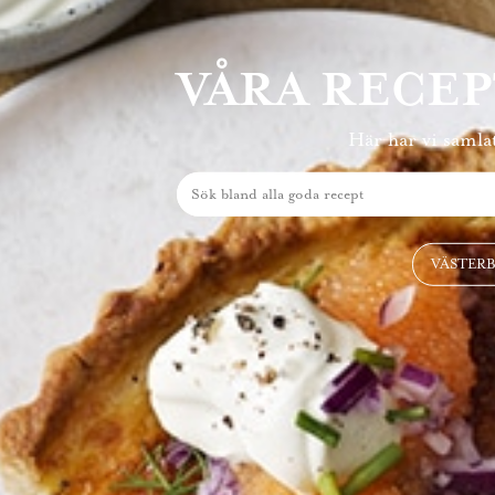
VÅRA RECE
Här har vi samlat
VÄSTER