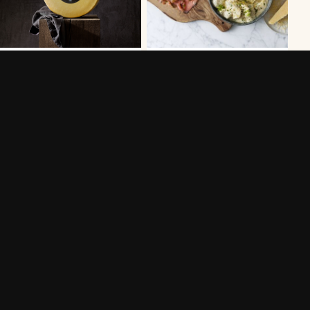
PASTA MED ZUCCHINI SVAMP
DILLSTUVAD POTATIS MED
OCH RIVEN
VÄSTERBOTTENSOST®
VÄSTERBOTTENSOST®
55 MIN
20 MIN
FISHCAKES MED
GNOCCHI MED
VÄSTERBOTTENSOST®
VÄSTERBOTTENSOST®
40 MIN
25 MIN