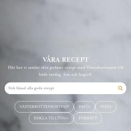
VÅRA RECEPT
Här har vi samlat våra godaste recept med Västerbottensost till
både vardag, fest och högtid!
VÄSTERBOTTENSOSTPAJ®
PASTA
PIZZA
ENKLA TILLTUGG
FÖRRÄTT